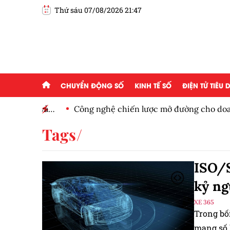
Thứ sáu 07/08/2026 21:47
CHUYỂN ĐỘNG SỐ
KINH TẾ SỐ
ĐIỆN TỬ TIÊU
iện tử và
Công nghệ chiến lược mở đường cho doanh n
cầu
Tags
ISO/S
kỷ ng
XE 365
Trong bố
mạng số 