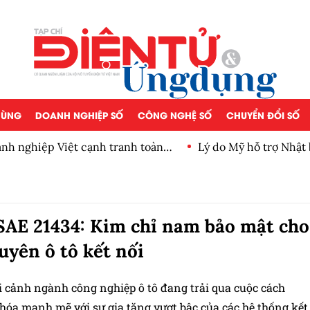
 DÙNG
DOANH NGHIỆP SỐ
CÔNG NGHỆ SỐ
CHUYỂN ĐỔI SỐ
ghiệp Việt cạnh tranh toàn
Lý do Mỹ hỗ trợ Nhật bảo 
AE 21434: Kim chỉ nam bảo mật cho
uyên ô tô kết nối
i cảnh ngành công nghiệp ô tô đang trải qua cuộc cách
hóa mạnh mẽ với sự gia tăng vượt bậc của các hệ thống kết