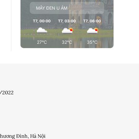
MÂY ĐEN U ÁM
a
T7, 00:00
T7, 03:00
T7, 06:00
T7, 09:00
T7
i
27°C
32°C
35°C
36°C
7/2022
 Khương Đình, Hà Nội