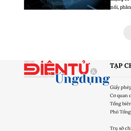
nối, phầ
thành mộ
người lái
quyết thá
Cybersec
diện để q
Bài viết 
chuẩn IS
TẠP C
với ngành
Giấy phé
Cơ quan 
Tổng biên
Phó Tổng 
Trụ sở ch