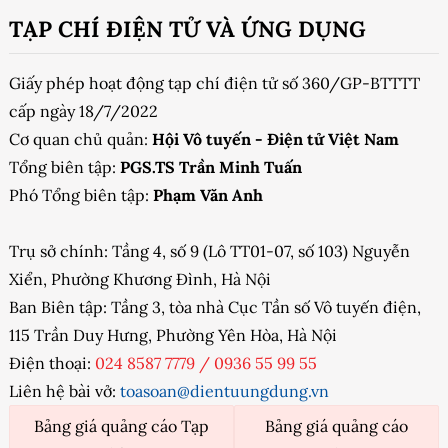
TẠP CHÍ ĐIỆN TỬ VÀ ỨNG DỤNG
Giấy phép hoạt động tạp chí điện tử số 360/GP-BTTTT
cấp ngày 18/7/2022
Cơ quan chủ quản:
Hội Vô tuyến - Điện tử Việt Nam
Tổng biên tập:
PGS.TS Trần Minh Tuấn
Phó Tổng biên tập:
Phạm Văn Anh
Trụ sở chính: Tầng 4, số 9 (Lô TT01-07, số 103) Nguyễn
Xiển, Phường Khương Đình, Hà Nội
Ban Biên tập: Tầng 3, tòa nhà Cục Tần số Vô tuyến điện,
115 Trần Duy Hưng, Phường Yên Hòa, Hà Nội
Điện thoại:
024 8587 7779
/
0936 55 99 55
Liên hệ bài vở:
toasoan@dientuungdung.vn
Bảng giá quảng cáo Tạp
Bảng giá quảng cáo