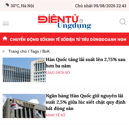
30°C,
Hà Nội
Chủ nhật 09/08/2026 22:43
CHUYỂN ĐỘNG SỐ
KINH TẾ SỐ
ĐIỆN TỬ TIÊU DÙNG
DOANH NGHIỆ
Trang chủ
Tags
BoK
Hàn Quốc tăng lãi suất lên 2,75% sau
hơn ba năm
GIAO DỊCH SỐ
Ngân hàng Hàn Quốc giữ nguyên lãi
suất 2,5% giữa lúc siết chặt quy định
bất động sản
KINH TẾ SỐ