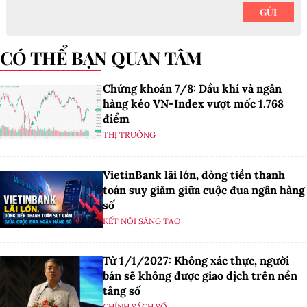
CÓ THỂ BẠN QUAN TÂM
Chứng khoán 7/8: Dầu khí và ngân
hàng kéo VN-Index vượt mốc 1.768
điểm
THỊ TRƯỜNG
VietinBank lãi lớn, dòng tiền thanh
toán suy giảm giữa cuộc đua ngân hàng
số
KẾT NỐI SÁNG TẠO
Từ 1/1/2027: Không xác thực, người
bán sẽ không được giao dịch trên nền
tảng số
CHÍNH SÁCH SỐ