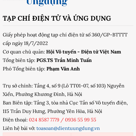
TẠP CHÍ ĐIỆN TỬ VÀ ỨNG DỤNG
Giấy phép hoạt động tạp chí điện tử số 360/GP-BTTTT
cấp ngày 18/7/2022
Cơ quan chủ quản:
Hội Vô tuyến - Điện tử Việt Nam
Tổng biên tập:
PGS.TS Trần Minh Tuấn
Phó Tổng biên tập:
Phạm Văn Anh
Trụ sở chính: Tầng 4, số 9 (Lô TT01-07, số 103) Nguyễn
Xiển, Phường Khương Đình, Hà Nội
Ban Biên tập: Tầng 3, tòa nhà Cục Tần số Vô tuyến điện,
115 Trần Duy Hưng, Phường Yên Hòa, Hà Nội
Điện thoại:
024 8587 7779
/
0936 55 99 55
Liên hệ bài vở:
toasoan@dientuungdung.vn