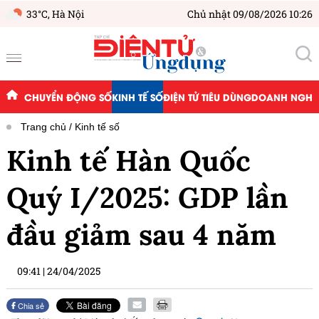
33°C,
Hà Nội
Chủ nhật 09/08/2026 10:26
CHUYỂN ĐỘNG SỐ
KINH TẾ SỐ
ĐIỆN TỬ TIÊU DÙNG
DOANH NGHIỆ
Trang chủ
Kinh tế số
Kinh tế Hàn Quốc
Quý I/2025: GDP lần
đầu giảm sau 4 năm
09:41
|
24/04/2025
Chia sẻ