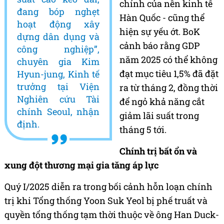
chính của nền kinh tế
đang bóp nghẹt
Hàn Quốc - cũng thể
hoạt động xây
hiện sự yếu ớt. BoK
dựng dân dụng và
cảnh báo rằng GDP
công nghiệp”,
năm 2025 có thể không
chuyên gia Kim
đạt mục tiêu 1,5% đã đặt
Hyun-jung, Kinh tế
trưởng tại Viện
ra từ tháng 2, đồng thời
Nghiên cứu Tài
để ngỏ khả năng cắt
chính Seoul, nhận
giảm lãi suất trong
định.
tháng 5 tới.
Chính trị bất ổn và
xung đột thương mại gia tăng áp lực
Quý I/2025 diễn ra trong bối cảnh hỗn loạn chính
trị khi Tổng thống Yoon Suk Yeol bị phế truất và
quyền tổng thống tạm thời thuộc về ông Han Duck-