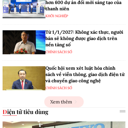
hơn 600 dự án đổi mới sáng tạo của
thanh niên
KHỞI NGHIỆP
Từ 1/1/2027: Không xác thực, người
bán sẽ không được giao dịch trên
nền tảng số
CHÍNH SÁCH SỐ
Quốc hội xem xét luật hóa chính
sách về viễn thông, giao dịch điện tử
và chuyển giao công nghệ
CHÍNH SÁCH SỐ
Xem thêm
Điện tử tiêu dùng