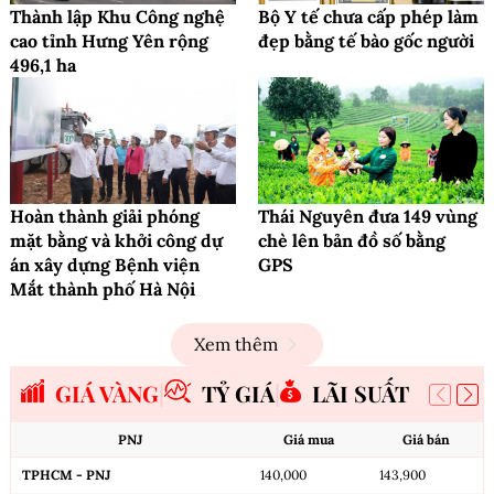
Thành lập Khu Công nghệ
Bộ Y tế chưa cấp phép làm
cao tỉnh Hưng Yên rộng
đẹp bằng tế bào gốc người
496,1 ha
Hoàn thành giải phóng
Thái Nguyên đưa 149 vùng
mặt bằng và khởi công dự
chè lên bản đồ số bằng
án xây dựng Bệnh viện
GPS
Mắt thành phố Hà Nội
Xem thêm
GIÁ VÀNG
TỶ GIÁ
LÃI SUẤT
PNJ
Giá mua
Giá bán
TPHCM - PNJ
140,000
143,900