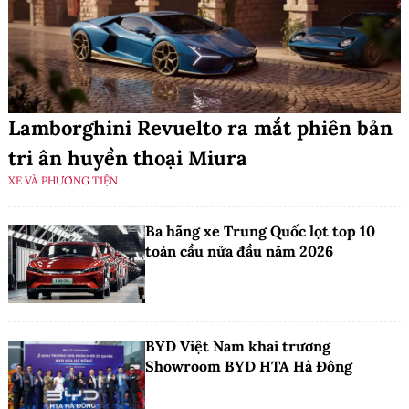
Lamborghini Revuelto ra mắt phiên bản
tri ân huyền thoại Miura
XE VÀ PHƯƠNG TIỆN
Ba hãng xe Trung Quốc lọt top 10
toàn cầu nửa đầu năm 2026
BYD Việt Nam khai trương
Showroom BYD HTA Hà Đông