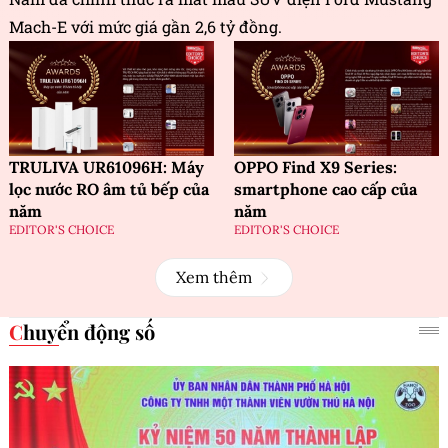
Mach-E với mức giá gần 2,6 tỷ đồng.
TRULIVA UR61096H: Máy
OPPO Find X9 Series:
lọc nước RO âm tủ bếp của
smartphone cao cấp của
năm
năm
EDITOR'S CHOICE
EDITOR'S CHOICE
Xem thêm
Chuyển động số