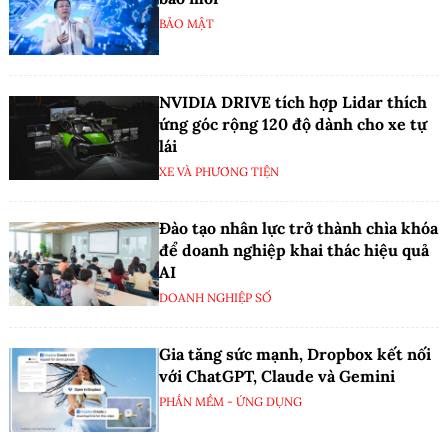
BẢO MẬT
NVIDIA DRIVE tích hợp Lidar thích
ứng góc rộng 120 độ dành cho xe tự
lái
XE VÀ PHƯƠNG TIỆN
Đào tạo nhân lực trở thành chìa khóa
để doanh nghiệp khai thác hiệu quả
AI
DOANH NGHIỆP SỐ
Gia tăng sức mạnh, Dropbox kết nối
với ChatGPT, Claude và Gemini
PHẦN MỀM - ỨNG DỤNG