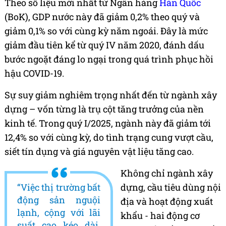
Theo số liệu mới nhất từ Ngân hàng
Hàn Quốc
(BoK), GDP nước này đã giảm 0,2% theo quý và
giảm 0,1% so với cùng kỳ năm ngoái. Đây là mức
giảm đầu tiên kể từ quý IV năm 2020, đánh dấu
bước ngoặt đáng lo ngại trong quá trình phục hồi
hậu COVID-19.
Sự suy giảm nghiêm trọng nhất đến từ ngành xây
dựng – vốn từng là trụ cột tăng trưởng của nền
kinh tế. Trong quý I/2025, ngành này đã giảm tới
12,4% so với cùng kỳ, do tình trạng cung vượt cầu,
siết tín dụng và giá nguyên vật liệu tăng cao.
Không chỉ ngành xây
“Việc thị trường bất
dựng, cầu tiêu dùng nội
động sản nguội
địa và hoạt động xuất
lạnh, cộng với lãi
khẩu - hai động cơ
suất cao kéo dài,