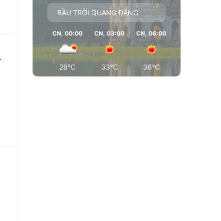
BẦU TRỜI QUANG ĐÃNG
CN, 00:00
CN, 03:00
CN, 06:00
CN, 09:00
a
28°C
33°C
36°C
37°C