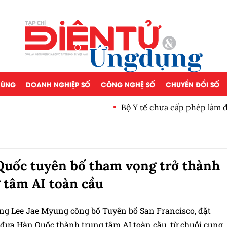
 DÙNG
DOANH NGHIỆP SỐ
CÔNG NGHỆ SỐ
CHUYỂN ĐỔI SỐ
Bộ Y tế chưa cấp phép làm 
uốc tuyên bố tham vọng trở thành
 tâm AI toàn cầu
ng Lee Jae Myung công bố Tuyên bố San Francisco, đặt
 đưa Hàn Quốc thành trung tâm AI toàn cầu, từ chuỗi cung