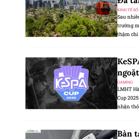
Đà tă
KINH TẾ SỐ
Sau nhiều
trường m
thậm chí 
KeSPA
ngoặt
GAMING
LMHT Hàn
Cup 2025.
nhận thỏ
Bàn t