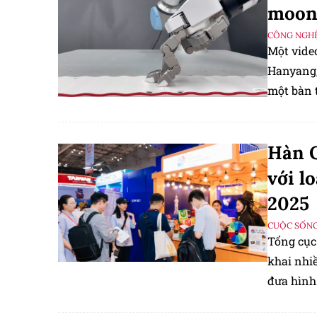
moon
CÔNG NGHỆ
Một vide
Hanyang,
một bàn t
Hàn Q
với l
2025
CUỘC SỐNG
Tổng cục
khai nhi
đưa hình