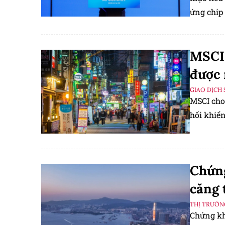
ứng chip
MSCI 
được
GIAO DỊCH 
MSCI cho
hối khiến
Chứng
căng 
THỊ TRƯỜN
Chứng kh