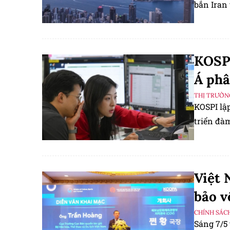
bắn Iran 
KOSPI
Á phâ
THỊ TRƯỜN
KOSPI lập
triển đà
Việt 
bảo v
CHÍNH SÁC
Sáng 7/5