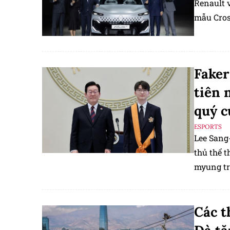
Renault 
mẫu Cros
Faker
tiên 
quý 
ESPORTS
Lee Sang-
thủ thể 
myung tr
Các t