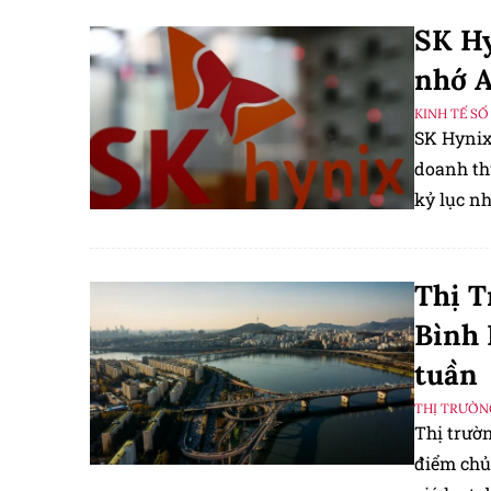
SK Hy
nhớ A
KINH TẾ SỐ
SK Hynix
doanh thu
kỷ lục n
Thị T
Bình 
tuần
THỊ TRƯỜN
Thị trườ
điểm chủ 