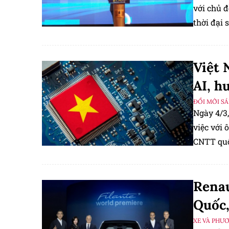
với chủ 
thời đại 
Việt 
AI, h
ĐỔI MỚI S
Ngày 4/3
việc với
CNTT quố
Renau
Quốc,
XE VÀ PHƯ