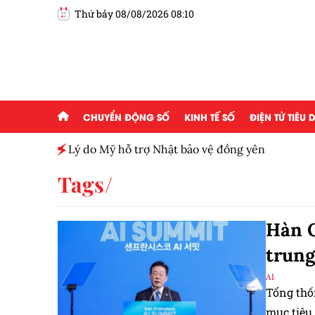
Thứ bảy 08/08/2026 08:10
CHUYỂN ĐỘNG SỐ
KINH TẾ SỐ
ĐIỆN TỬ TIÊU
h toàn
Lý do Mỹ hỗ trợ Nhật bảo vệ đồng yên
Tags
Hàn Q
trung
AI
Tổng thố
mục tiêu