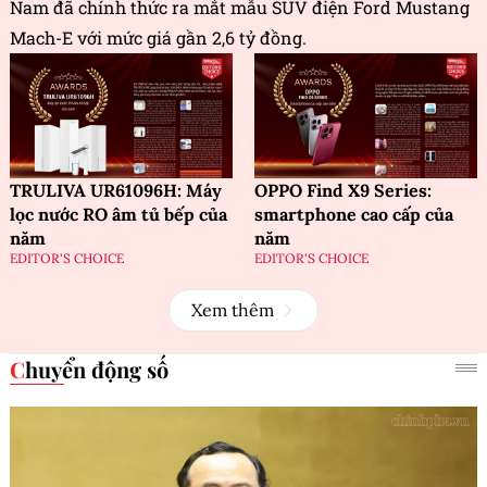
Nam đã chính thức ra mắt mẫu SUV điện Ford Mustang
Mach-E với mức giá gần 2,6 tỷ đồng.
TRULIVA UR61096H: Máy
OPPO Find X9 Series:
lọc nước RO âm tủ bếp của
smartphone cao cấp của
năm
năm
EDITOR'S CHOICE
EDITOR'S CHOICE
Xem thêm
Chuyển động số