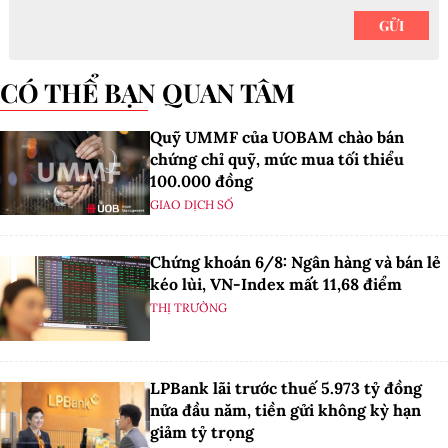
CÓ THỂ BẠN QUAN TÂM
Quỹ UMMF của UOBAM chào bán
chứng chỉ quỹ, mức mua tối thiểu
100.000 đồng
GIAO DỊCH SỐ
Chứng khoán 6/8: Ngân hàng và bán lẻ
kéo lùi, VN-Index mất 11,68 điểm
THỊ TRƯỜNG
LPBank lãi trước thuế 5.973 tỷ đồng
nửa đầu năm, tiền gửi không kỳ hạn
giảm tỷ trọng