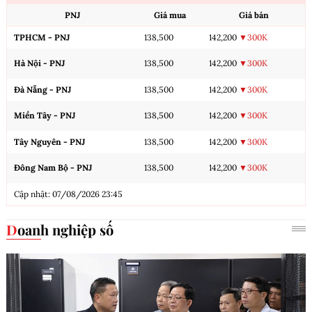
PNJ
Giá mua
Giá bán
TPHCM - PNJ
138,500
142,200
▼300K
Hà Nội - PNJ
138,500
142,200
▼300K
Đà Nẵng - PNJ
138,500
142,200
▼300K
Miền Tây - PNJ
138,500
142,200
▼300K
Tây Nguyên - PNJ
138,500
142,200
▼300K
Đông Nam Bộ - PNJ
138,500
142,200
▼300K
Cập nhật: 07/08/2026 23:45
Doanh nghiệp số