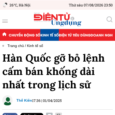
26°C,
Hà Nội
Thứ sáu 07/08/2026 23:50
CHUYỂN ĐỘNG SỐ
KINH TẾ SỐ
ĐIỆN TỬ TIÊU DÙNG
DOANH NGHIỆ
Trang chủ
Kinh tế số
Hàn Quốc gỡ bỏ lệnh
cấm bán khống dài
nhất trong lịch sử
17:36
|
01/04/2025
Thế Kiên