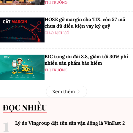
THỊ TRƯỜNG
HOSE gỡ margin cho TIX, còn 57 mã
chưa đủ điều kiện vay ký quỹ
GIAO DỊCH SỐ
BIC tung ưu đãi 8.8, giảm tới 30% phí
nhiều sản phẩm bảo hiểm
THỊ TRƯỜNG
Xem thêm
ĐỌC NHIỀU
Lý do Vingroup đặt tên sân vận động là VinFast
2