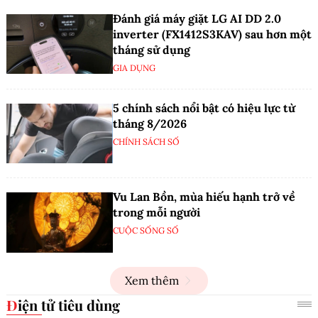
Đánh giá máy giặt LG AI DD 2.0
inverter (FX1412S3KAV) sau hơn một
tháng sử dụng
GIA DỤNG
5 chính sách nổi bật có hiệu lực từ
tháng 8/2026
CHÍNH SÁCH SỐ
Vu Lan Bồn, mùa hiếu hạnh trở về
trong mỗi người
CUỘC SỐNG SỐ
Xem thêm
Điện tử tiêu dùng