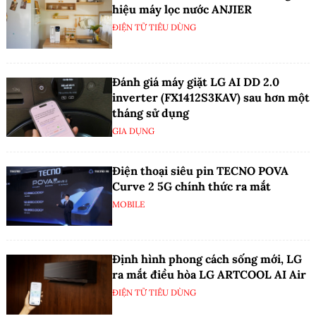
hiệu máy lọc nước ANJIER
ĐIỆN TỬ TIÊU DÙNG
Đánh giá máy giặt LG AI DD 2.0
inverter (FX1412S3KAV) sau hơn một
tháng sử dụng
GIA DỤNG
Điện thoại siêu pin TECNO POVA
Curve 2 5G chính thức ra mắt
MOBILE
Định hình phong cách sống mới, LG
ra mắt điều hòa LG ARTCOOL AI Air
ĐIỆN TỬ TIÊU DÙNG