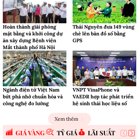
Hoàn thành giải phóng
Thái Nguyên đưa 149 vùng
mặt bằng và khởi công dự
chè lên bản đồ số bằng
án xây dựng Bệnh viện
GPS
Mắt thành phố Hà Nội
Ngành điện tử Việt Nam
VNPT VinaPhone và
bứt phá nhờ chuẩn hóa và
VAEDR hợp tác phát triển
công nghệ đo lường
hệ sinh thái học liệu số
Xem thêm
GIÁ VÀNG
TỶ GIÁ
LÃI SUẤT