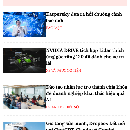
Kaspersky đưa ra hồi chuông cảnh
báo mới
BẢO MẬT
NVIDIA DRIVE tích hợp Lidar thích
ứng góc rộng 120 độ dành cho xe tự
lái
XE VÀ PHƯƠNG TIỆN
Đào tạo nhân lực trở thành chìa khóa
để doanh nghiệp khai thác hiệu quả
AI
DOANH NGHIỆP SỐ
Gia tăng sức mạnh, Dropbox kết nối
với ChatGPT, Claude và Gemini