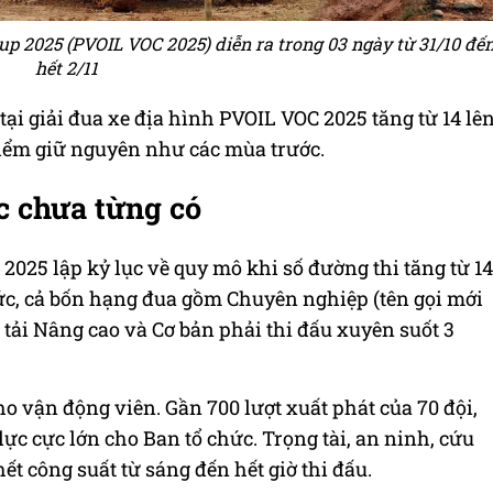
up 2025 (PVOIL VOC 2025) diễn ra trong 03 ngày từ 31/10 đế
hết 2/11
tại giải đua xe địa hình PVOIL VOC 2025 tăng từ 14 lê
ểm giữ nguyên như các mùa trước.
c chưa từng có
2025 lập kỷ lục về quy mô khi số đường thi tăng từ 14
hức, cả bốn hạng đua gồm Chuyên nghiệp (tên gọi mới
tải Nâng cao và Cơ bản phải thi đấu xuyên suốt 3
ho vận động viên. Gần 700 lượt xuất phát của 70 đội,
p lực cực lớn cho Ban tổ chức. Trọng tài, an ninh, cứu
ết công suất từ sáng đến hết giờ thi đấu.