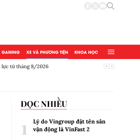
GAMING
XE VÀ PHƯƠNG TIỆN
KHOA HỌC
u lực từ tháng 8/2026
Honda gi
ĐỌC NHIỀU
Lý do Vingroup đặt tên sân
vận động là VinFast
2