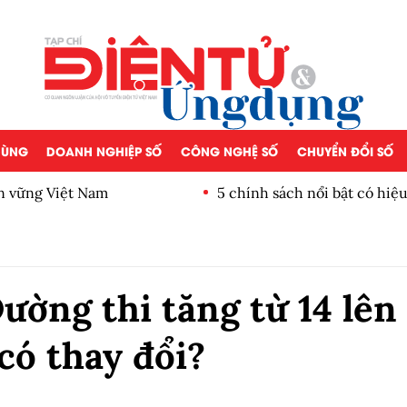
 DÙNG
DOANH NGHIỆP SỐ
CÔNG NGHỆ SỐ
CHUYỂN ĐỔI SỐ
ền vững Việt Nam
5 chính sách nổi bật có hiệ
ờng thi tăng từ 14 lên
có thay đổi?