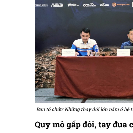
Ban tổ chức: Những thay đổi lớn nằm ở hệ 
Quy mô gấp đôi, tay đua c