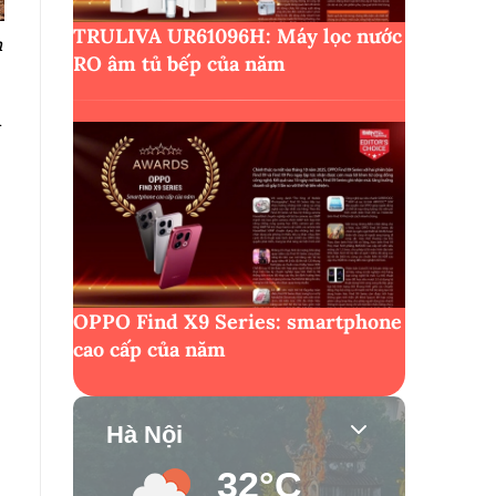
TRULIVA UR61096H: Máy lọc nước
n
RO âm tủ bếp của năm
n
OPPO Find X9 Series: smartphone
cao cấp của năm
Hà Nội
32°C