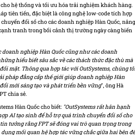
g cho hệ thống và tối ưu hóa trải nghiệm khách hàng.
háp tiên tiến, đặc biệt là công nghệ low-code tích hợp
h chuyển đổi số cho các doanh nghiệp Hàn Quốc, nân
cạnh tranh trong bối cảnh thị trường ngày càng biến
ác doanh nghiệp Hàn Quốc cũng như các doanh
những hiểu biết sâu sắc về các thách thức đặc thù mà
ối mặt. Thông qua hợp tác với OutSystems, chúng tô
iải pháp đẳng cấp thế giới giúp doanh nghiệp Hàn
 đổi mới sáng tạo và phát triển bền vững
", ông Hà
T chia sẻ.
tems Hàn Quốc cho biết:
"OutSystems rất hân hạnh
ợp AI tạo sinh để hỗ trợ quá trình chuyển đổi số cho
in tưởng rằng FPT sẽ đóng vai trò quan trọng trong
ận dụng mối quan hệ hợp tác vững chắc giữa hai bên đ