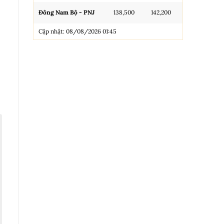
Đông Nam Bộ - PNJ
138,500
142,200
N.Tròn, 3A, 
Cập nhật: 08/08/2026 01:45
NL 99.99
Nhẫn Tròn T
Trang sức 9
Trang sức 9
Cập nhật: 0