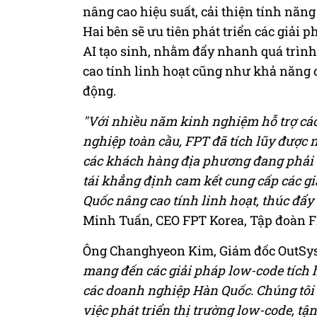
nâng cao hiệu suất, cải thiện tính năn
Hai bên sẽ ưu tiên phát triển các giải p
AI tạo sinh, nhằm đẩy nhanh quá trìn
cao tính linh hoạt cũng như khả năng 
động.
"Với nhiều năm kinh nghiệm hỗ trợ c
nghiệp toàn cầu, FPT đã tích lũy được 
các khách hàng địa phương đang phải đ
tái khẳng định cam kết cung cấp các g
Quốc nâng cao tính linh hoạt, thúc đẩy
Minh Tuấn, CEO FPT Korea, Tập đoàn FP
Ông Changhyeon Kim, Giám đốc OutSys
mang đến các giải pháp low-code tích h
các doanh nghiệp Hàn Quốc. Chúng tôi t
việc phát triển thị trường low-code, t