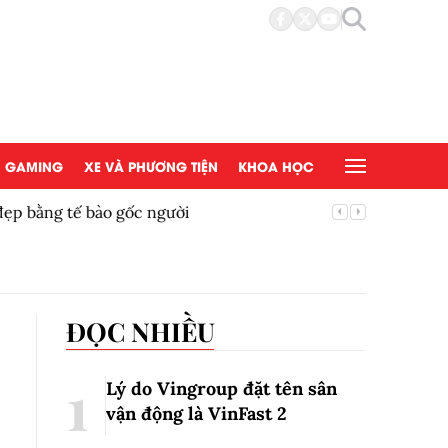
GAMING
XE VÀ PHƯƠNG TIỆN
KHOA HỌC
đẹp bằng tế bào gốc người
Copy/Pas
ĐỌC NHIỀU
Lý do Vingroup đặt tên sân
vận động là VinFast
2