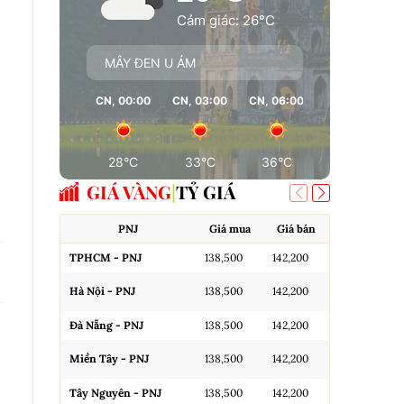
Cảm giác: 26°C
MÂY ĐEN U ÁM
CN, 00:00
CN, 03:00
CN, 06:00
CN, 09:00
28°C
33°C
36°C
37°C
GIÁ VÀNG
TỶ GIÁ
PNJ
Giá mua
Giá bán
A
TPHCM - PNJ
138,500
142,200
Miếng SJC H
Hà Nội - PNJ
138,500
142,200
Miếng SJC 
Đà Nẵng - PNJ
138,500
142,200
Miếng SJC T
Miền Tây - PNJ
138,500
142,200
N.Tròn, 3A,
Tây Nguyên - PNJ
138,500
142,200
N.Tròn, 3A,