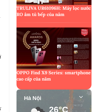
TRULIVA UR61096H: Máy lọc nước
RO âm tủ bếp của năm
g
i
OPPO Find X9 Series: smartphone
cao cấp của năm
Hà Nội
26°C
ể