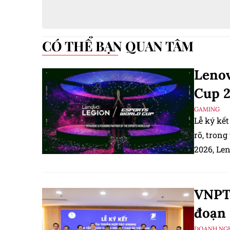
CÓ THỂ BẠN QUAN TÂM
Lenov
Cup 
GAMING
Lễ ký kế
rõ, trong
2026, Len
cao cho s
VNPT 
đoạn
DOANH NGH