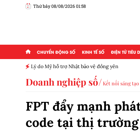
Thứ bảy 08/08/2026 01:58
CHUYỂN ĐỘNG SỐ
KINH TẾ SỐ
ĐIỆN TỬ TIÊU
h toàn
Lý do Mỹ hỗ trợ Nhật bảo vệ đồng yên
Doanh nghiệp số
Kết nối sáng tạo
FPT đẩy mạnh phát 
code tại thị trườn