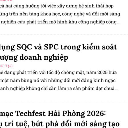
cả hai cùng hướng tới việc xây dựng hệ sinh thái hợp
vững trên nền tảng khoa học, công nghệ và đổi mới sáng
g nghiên cứu phát triển mô hình khu công nghiệp công
theo định hướng “Xanh - Thông minh - Hiện đại”.
ụng SQC và SPC trong kiểm soát
lượng doanh nghiệp
ÁNG TẠO
ệ đang phát triển với tốc độ chóng mặt, năm 2025 hứa
à một năm bùng nổ với những đổi mới đáng kinh ngạc.
doanh nghiệp không chỉ cần làm ra sản phẩm đạt chuẩn
ải duy trì chất lượng ổn định và kiểm soát được rủi ro
 trình sản xuất. Hai công cụ quan trọng giúp hiện thực
mạc Techfest Hải Phòng 2026:
đó chính là SQC (Kiểm soát chất lượng thống kê) và SPC
t quá trình thống kê).
ụ trí tuệ, bứt phá đổi mới sáng tạo