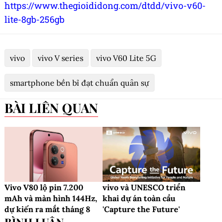
https://www.thegioididong.com/dtdd/vivo-v60-
lite-8gb-256gb
vivo
vivo V series
vivo V60 Lite 5G
smartphone bền bỉ đạt chuẩn quân sự
BÀI LIÊN QUAN
Vivo V80 lộ pin 7.200
vivo và UNESCO triển
mAh và màn hình 144Hz,
khai dự án toàn cầu
dự kiến ra mắt tháng 8
'Capture the Future'