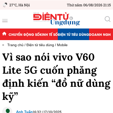
27°C,
Hà Nội
Thứ năm 06/08/2026 21:15
CHUYỂN ĐỘNG SỐ
KINH TẾ SỐ
ĐIỆN TỬ TIÊU DÙNG
DOANH NGHIỆ
Trang chủ
Điện tử tiêu dùng
Mobile
Vì sao nói vivo V60
Lite 5G cuốn phăng
định kiến “đồ nữ dùng
kỹ”
16:32
|
17/10/2025
Anh Tuấn