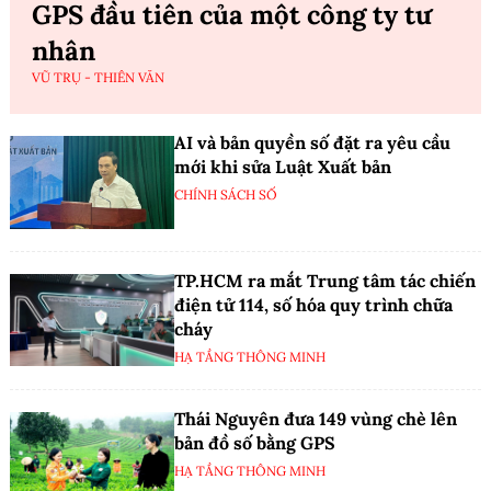
GPS đầu tiên của một công ty tư
nhân
VŨ TRỤ - THIÊN VĂN
AI và bản quyền số đặt ra yêu cầu
mới khi sửa Luật Xuất bản
CHÍNH SÁCH SỐ
TP.HCM ra mắt Trung tâm tác chiến
điện tử 114, số hóa quy trình chữa
cháy
HẠ TẦNG THÔNG MINH
Thái Nguyên đưa 149 vùng chè lên
bản đồ số bằng GPS
HẠ TẦNG THÔNG MINH