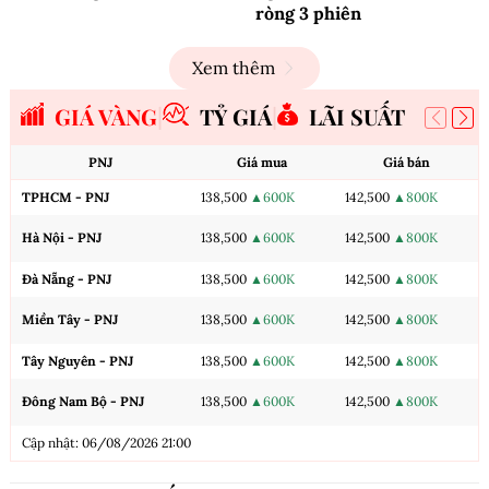
ròng 3 phiên
Xem thêm
GIÁ VÀNG
TỶ GIÁ
LÃI SUẤT
PNJ
Giá mua
Giá bán
TPHCM - PNJ
138,500
▲600K
142,500
▲800K
Hà Nội - PNJ
138,500
▲600K
142,500
▲800K
Đà Nẵng - PNJ
138,500
▲600K
142,500
▲800K
Miền Tây - PNJ
138,500
▲600K
142,500
▲800K
Tây Nguyên - PNJ
138,500
▲600K
142,500
▲800K
Đông Nam Bộ - PNJ
138,500
▲600K
142,500
▲800K
Cập nhật: 06/08/2026 21:00