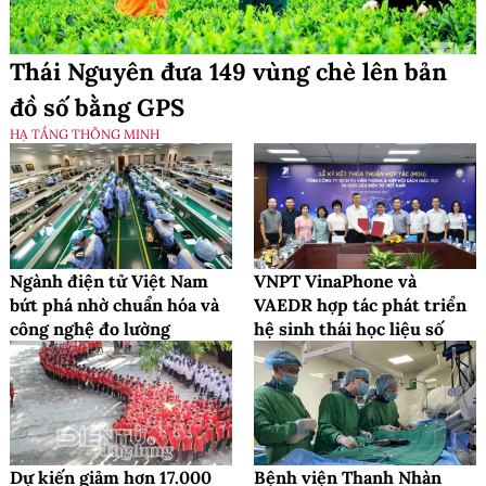
Thái Nguyên đưa 149 vùng chè lên bản
đồ số bằng GPS
HẠ TẦNG THÔNG MINH
Ngành điện tử Việt Nam
VNPT VinaPhone và
bứt phá nhờ chuẩn hóa và
VAEDR hợp tác phát triển
công nghệ đo lường
hệ sinh thái học liệu số
Dự kiến giảm hơn 17.000
Bệnh viện Thanh Nhàn