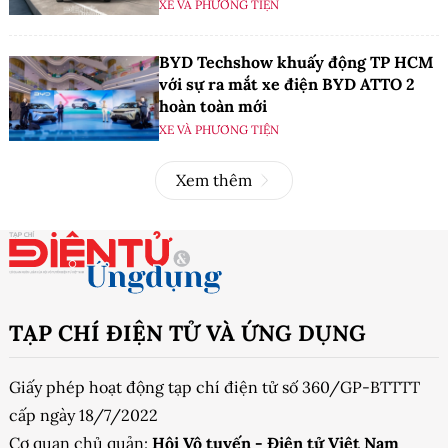
XE VÀ PHƯƠNG TIỆN
BYD Techshow khuấy động TP HCM
với sự ra mắt xe điện BYD ATTO 2
hoàn toàn mới
XE VÀ PHƯƠNG TIỆN
Xem thêm
TẠP CHÍ ĐIỆN TỬ VÀ ỨNG DỤNG
Giấy phép hoạt động tạp chí điện tử số 360/GP-BTTTT
cấp ngày 18/7/2022
Cơ quan chủ quản:
Hội Vô tuyến - Điện tử Việt Nam