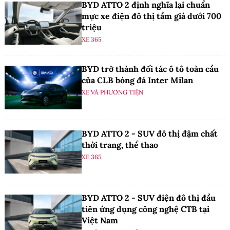
BYD ATTO 2 định nghĩa lại chuẩn
mực xe điện đô thị tầm giá dưới 700
triệu
XE 365
BYD trở thành đối tác ô tô toàn cầu
của CLB bóng đá Inter Milan
XE VÀ PHƯƠNG TIỆN
BYD ATTO 2 - SUV đô thị đậm chất
thời trang, thể thao
XE 365
BYD ATTO 2 - SUV điện đô thị đầu
tiên ứng dụng công nghệ CTB tại
Việt Nam