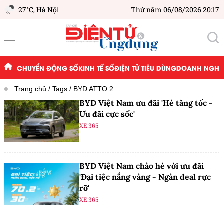
27°C,
Hà Nội
Thứ năm 06/08/2026 20:17
CHUYỂN ĐỘNG SỐ
KINH TẾ SỐ
ĐIỆN TỬ TIÊU DÙNG
DOANH NGHIỆ
Trang chủ
Tags
BYD ATTO 2
BYD Việt Nam ưu đãi 'Hè tăng tốc -
Ưu đãi cực sốc'
XE 365
BYD Việt Nam chào hè với ưu đãi
'Đại tiệc nắng vàng - Ngàn deal rực
rỡ'
XE 365