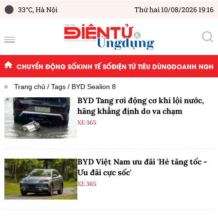
33°C,
Hà Nội
Thứ hai 10/08/2026 19:16
CHUYỂN ĐỘNG SỐ
KINH TẾ SỐ
ĐIỆN TỬ TIÊU DÙNG
DOANH NGHIỆ
Trang chủ
Tags
BYD Sealion 8
BYD Tang rơi động cơ khi lội nước,
hãng khẳng định do va chạm
XE 365
BYD Việt Nam ưu đãi 'Hè tăng tốc -
Ưu đãi cực sốc'
XE 365