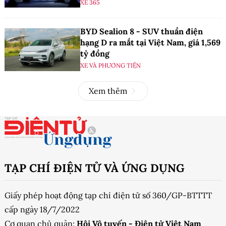
XE 365
BYD Sealion 8 - SUV thuần điện
hạng D ra mắt tại Việt Nam, giá 1,569
tỷ đồng
XE VÀ PHƯƠNG TIỆN
Xem thêm
TẠP CHÍ ĐIỆN TỬ VÀ ỨNG DỤNG
Giấy phép hoạt động tạp chí điện tử số 360/GP-BTTTT
cấp ngày 18/7/2022
Cơ quan chủ quản:
Hội Vô tuyến - Điện tử Việt Nam