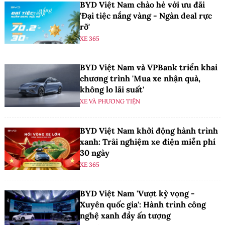
BYD Việt Nam chào hè với ưu đãi
'Đại tiệc nắng vàng - Ngàn deal rực
rỡ'
XE 365
BYD Việt Nam và VPBank triển khai
chương trình 'Mua xe nhận quà,
không lo lãi suất'
XE VÀ PHƯƠNG TIỆN
BYD Việt Nam khởi động hành trình
xanh: Trải nghiệm xe điện miễn phí
30 ngày
XE 365
BYD Việt Nam 'Vượt kỳ vọng -
Xuyên quốc gia': Hành trình công
nghệ xanh đầy ấn tượng