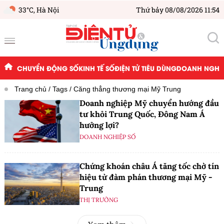
33°C,
Hà Nội
Thứ bảy 08/08/2026 11:54
CHUYỂN ĐỘNG SỐ
KINH TẾ SỐ
ĐIỆN TỬ TIÊU DÙNG
DOANH NGHIỆ
Trang chủ
Tags
Căng thẳng thương mại Mỹ Trung
Doanh nghiệp Mỹ chuyển hướng đầu
tư khỏi Trung Quốc, Đông Nam Á
hưởng lợi?
DOANH NGHIỆP SỐ
Chứng khoán châu Á tăng tốc chờ tín
hiệu từ đàm phán thương mại Mỹ -
Trung
THỊ TRƯỜNG