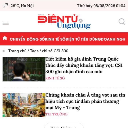
26°C,
Hà Nội
Thứ bảy 08/08/2026 01:04
CHUYỂN ĐỘNG SỐ
KINH TẾ SỐ
ĐIỆN TỬ TIÊU DÙNG
DOANH NGHIỆ
Trang chủ
Tags
chỉ số CSI 300
Tiết kiệm hộ gia đình Trung Quốc
thúc đẩy chứng khoán tăng vọt: CSI
300 ghi nhận đỉnh cao mới
KINH TẾ SỐ
Chứng khoán châu Á tăng vọt sau tín
hiệu tích cực từ đàm phán thương
mại Mỹ - Trung
THỊ TRƯỜNG