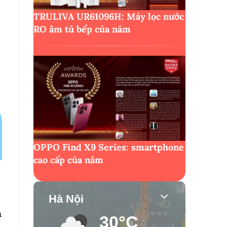
TRULIVA UR61096H: Máy lọc nước
RO âm tủ bếp của năm
OPPO Find X9 Series: smartphone
cao cấp của năm
Hà Nội
m
30°C