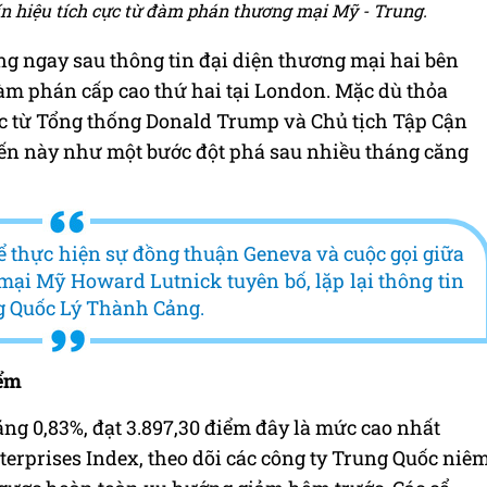
n hiệu tích cực từ đàm phán thương mại Mỹ - Trung.
ng ngay sau thông tin đại diện thương mại hai bên
àm phán cấp cao thứ hai tại London. Mặc dù thỏa
c từ Tổng thống Donald Trump và Chủ tịch Tập Cận
iến này như một bước đột phá sau nhiều tháng căng
ể thực hiện sự đồng thuận Geneva và cuộc gọi giữa
mại Mỹ Howard Lutnick tuyên bố, lặp lại thông tin
g Quốc Lý Thành Cảng.
iểm
ăng 0,83%, đạt 3.897,30 điểm đây là mức cao nhất
erprises Index, theo dõi các công ty Trung Quốc niê