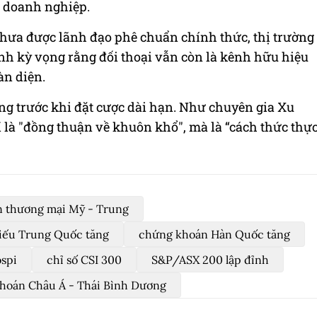
ị doanh nghiệp.
hưa được lãnh đạo phê chuẩn chính thức, thị trường
ánh kỳ vọng rằng đối thoại vẫn còn là kênh hữu hiệu
àn diện.
ng trước khi đặt cược dài hạn. Như chuyên gia Xu
là "đồng thuận về khuôn khổ", mà là “cách thức thự
 thương mại Mỹ - Trung
iếu Trung Quốc tăng
chứng khoán Hàn Quốc tăng
ospi
chỉ số CSI 300
S&P/ASX 200 lập đỉnh
hoán Châu Á - Thái Bình Dương