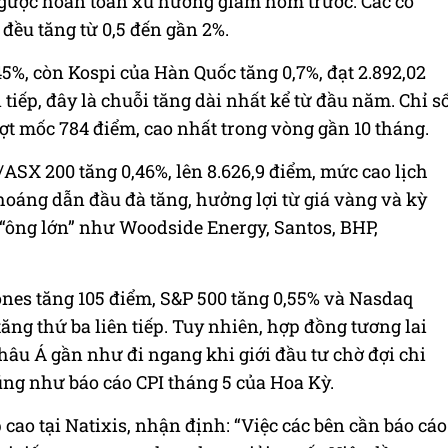
 ngược hoàn toàn xu hướng giảm hôm trước. Các cổ
đều tăng từ 0,5 đến gần 2%.
45%, còn Kospi của Hàn Quốc tăng 0,7%, đạt 2.892,02
tiếp, đây là chuỗi tăng dài nhất kể từ đầu năm. Chỉ s
ợt mốc 784 điểm, cao nhất trong vòng gần 10 tháng.
/ASX 200 tăng 0,46%, lên 8.626,9 điểm, mức cao lịch
hoáng dẫn đầu đà tăng, hưởng lợi từ giá vàng và kỳ
 “ông lớn” như Woodside Energy, Santos, BHP,
ones tăng 105 điểm, S&P 500 tăng 0,55% và Nasdaq
ăng thứ ba liên tiếp. Tuy nhiên, hợp đồng tương lai
u Á gần như đi ngang khi giới đầu tư chờ đợi chi
ũng như báo cáo CPI tháng 5 của Hoa Kỳ.
cao tại Natixis, nhận định: “Việc các bên cần báo cáo