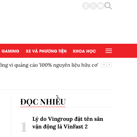
GAMING
XE VÀ PHƯƠNG TIỆN
KHOA HỌC
ồng vì quảng cáo '100% nguyên liệu hữu cơ'
AEON Việ
đồng tại
ĐỌC NHIỀU
Lý do Vingroup đặt tên sân
vận động là VinFast
2