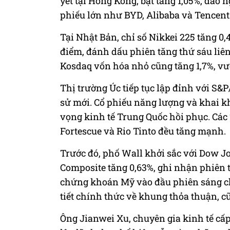
yết tại Hồng Kông, bật tăng 1,05%, đảo
phiếu lớn như BYD, Alibaba và Tencent 
Tại Nhật Bản, chỉ số Nikkei 225 tăng 0,
điểm, đánh dấu phiên tăng thứ sáu liên 
Kosdaq vốn hóa nhỏ cũng tăng 1,7%, vư
Thị trường Úc tiếp tục lập đỉnh với S&P
sử mới. Cổ phiếu năng lượng và khai k
vọng kinh tế Trung Quốc hồi phục. Các
Fortescue và Rio Tinto đều tăng mạnh.
Trước đó, phố Wall khởi sắc với Dow J
Composite tăng 0,63%, ghi nhận phiên t
chứng khoán Mỹ vào đầu phiên sáng châ
tiết chính thức về khung thỏa thuận, c
Ông Jianwei Xu, chuyên gia kinh tế cấp 