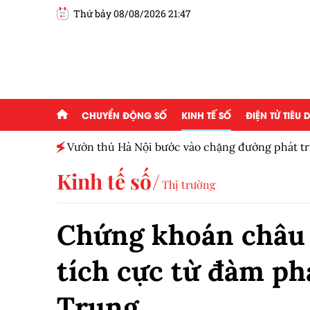
Thứ bảy 08/08/2026 21:47
CHUYỂN ĐỘNG SỐ
KINH TẾ SỐ
ĐIỆN TỬ TIÊU
ấp 2,5
Vườn thú Hà Nội bước vào chặng đường phát tr
Kinh tế số
Thị trường
Chứng khoán châu Á
tích cực từ đàm p
Trung