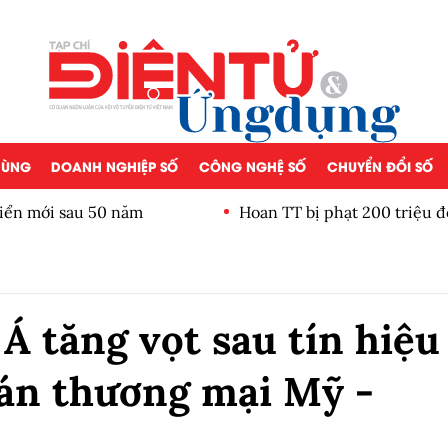
 DÙNG
DOANH NGHIỆP SỐ
CÔNG NGHỆ SỐ
CHUYỂN ĐỔI SỐ
iển mới sau 50 năm
Hoan TT bị phạt 200 triệu đ
 tăng vọt sau tín hiệu
hán thương mại Mỹ -