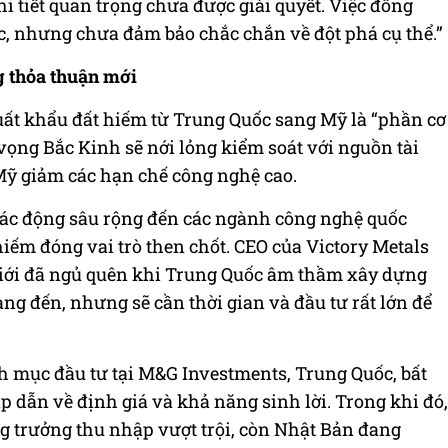
i tiết quan trọng chưa được giải quyết. Việc đồng
ực, nhưng chưa đảm bảo chắc chắn về đột phá cụ thể.”
g thỏa thuận mới
uất khẩu đất hiếm từ Trung Quốc sang Mỹ là “phần cơ
vọng Bắc Kinh sẽ nới lỏng kiểm soát với nguồn tài
 Mỹ giảm các hạn chế công nghệ cao.
 tác động sâu rộng đến các ngành công nghệ quốc
hiếm đóng vai trò then chốt. CEO của Victory Metals
iới đã ngủ quên khi Trung Quốc âm thầm xây dựng
ng đến, nhưng sẽ cần thời gian và đầu tư rất lớn để
 mục đầu tư tại M&G Investments, Trung Quốc, bất
ấp dẫn về định giá và khả năng sinh lời. Trong khi đó,
ăng trưởng thu nhập vượt trội, còn Nhật Bản đang