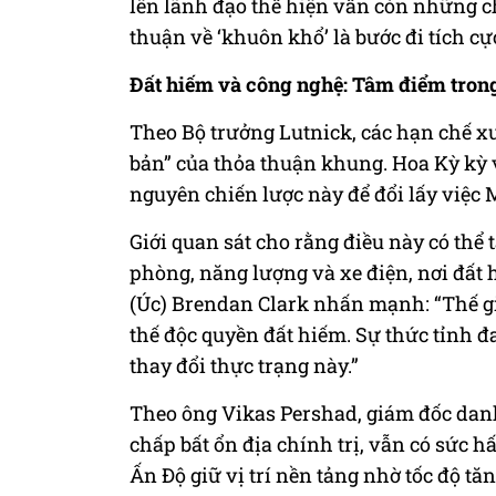
lên lãnh đạo thể hiện vẫn còn những ch
thuận về ‘khuôn khổ’ là bước đi tích c
Đất hiếm và công nghệ: Tâm điểm tron
Theo Bộ trưởng Lutnick, các hạn chế x
bản” của thỏa thuận khung. Hoa Kỳ kỳ 
nguyên chiến lược này để đổi lấy việc
Giới quan sát cho rằng điều này có thể
phòng, năng lượng và xe điện, nơi đất 
(Úc) Brendan Clark nhấn mạnh: “Thế g
thế độc quyền đất hiếm. Sự thức tỉnh đa
thay đổi thực trạng này.”
Theo ông Vikas Pershad, giám đốc danh
chấp bất ổn địa chính trị, vẫn có sức h
Ấn Độ giữ vị trí nền tảng nhờ tốc độ t