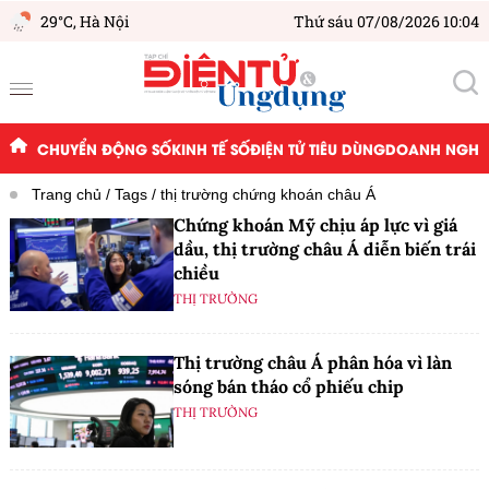
29°C,
Hà Nội
Thứ sáu 07/08/2026 10:04
CHUYỂN ĐỘNG SỐ
KINH TẾ SỐ
ĐIỆN TỬ TIÊU DÙNG
DOANH NGHIỆ
Trang chủ
Tags
thị trường chứng khoán châu Á
Chứng khoán Mỹ chịu áp lực vì giá
dầu, thị trường châu Á diễn biến trái
chiều
THỊ TRƯỜNG
Thị trường châu Á phân hóa vì làn
sóng bán tháo cổ phiếu chip
THỊ TRƯỜNG