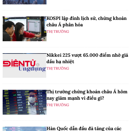
KOSPI lập đỉnh lịch sử, chứng khoán
châu Á phân hóa
THỊ TRƯỜNG
Nikkei 225 vượt 65.000 điểm nhờ giá
dầu hạ nhiệt
THỊ TRƯỜNG
Thị trường chứng khoán châu Á hôm
nay giảm mạnh vì điều gì?
THỊ TRƯỜNG
Hàn Quốc dẫn đầu đà tăng của các