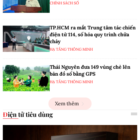
CHÍNH SÁCH SỐ
TP.HCM ra mắt Trung tâm tác chiến
điện tử 114, số hóa quy trình chữa
cháy
HẠ TẦNG THÔNG MINH
Thái Nguyên đưa 149 vùng chè lên
bản đồ số bằng GPS
HẠ TẦNG THÔNG MINH
Xem thêm
Điện tử tiêu dùng