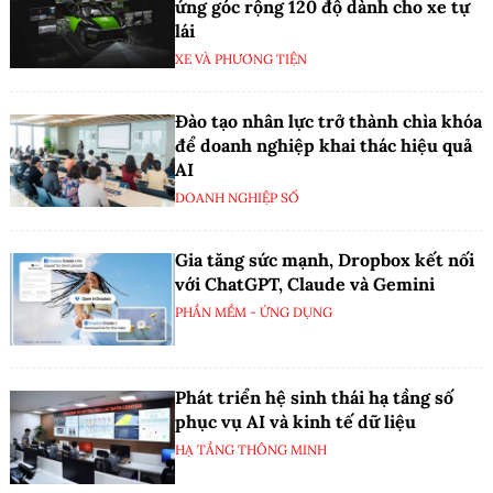
ứng góc rộng 120 độ dành cho xe tự
lái
XE VÀ PHƯƠNG TIỆN
Đào tạo nhân lực trở thành chìa khóa
để doanh nghiệp khai thác hiệu quả
AI
DOANH NGHIỆP SỐ
Gia tăng sức mạnh, Dropbox kết nối
với ChatGPT, Claude và Gemini
PHẦN MỀM - ỨNG DỤNG
Phát triển hệ sinh thái hạ tầng số
phục vụ AI và kinh tế dữ liệu
HẠ TẦNG THÔNG MINH