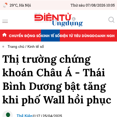
29°C,
Hà Nội
Thứ sáu 07/08/2026 10:05
CHUYỂN ĐỘNG SỐ
KINH TẾ SỐ
ĐIỆN TỬ TIÊU DÙNG
DOANH NGHIỆ
Trang chủ
Kinh tế số
Thị trường chứng
khoán Châu Á - Thái
Bình Dương bật tăng
khi phố Wall hồi phục
11:17
|
25/04/2025
Thế Kiên