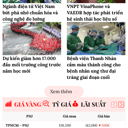
Ngành điện tử Việt Nam
VNPT VinaPhone và
bứt phá nhờ chuẩn hóa và
VAEDR hợp tác phát triển
công nghệ đo lường
hệ sinh thái học liệu số
Dự kiến giảm hơn 17.000
Bệnh viện Thanh Nhàn
đầu mối trường công trước
cầm máu thành công cho
năm học mới
bệnh nhân ung thư đại
tràng giai đoạn cuối
Xem thêm
GIÁ VÀNG
TỶ GIÁ
LÃI SUẤT
PNJ
Giá mua
Giá bán
TPHCM - PNJ
138,500
142,000
▼500K