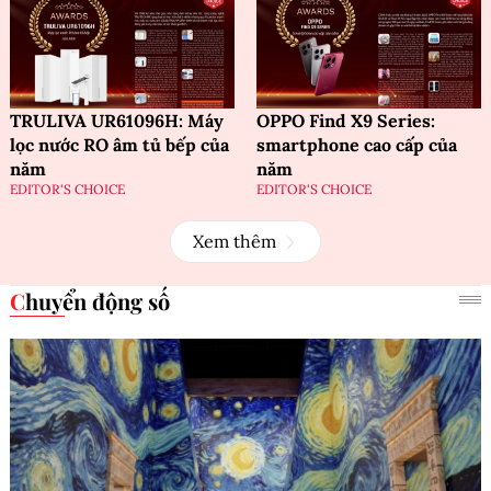
TRULIVA UR61096H: Máy
OPPO Find X9 Series:
lọc nước RO âm tủ bếp của
smartphone cao cấp của
năm
năm
EDITOR'S CHOICE
EDITOR'S CHOICE
Xem thêm
Chuyển động số