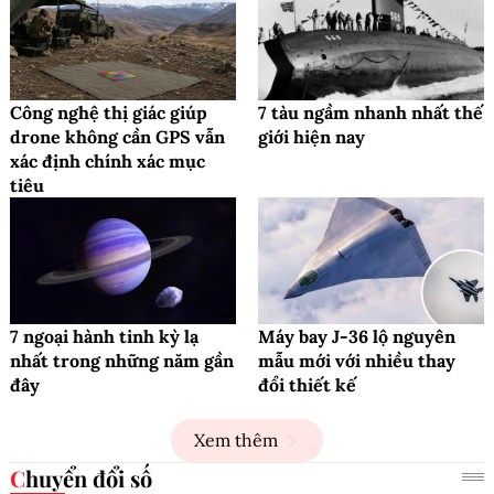
Công nghệ thị giác giúp
7 tàu ngầm nhanh nhất thế
drone không cần GPS vẫn
giới hiện nay
xác định chính xác mục
tiêu
7 ngoại hành tinh kỳ lạ
Máy bay J-36 lộ nguyên
nhất trong những năm gần
mẫu mới với nhiều thay
đây
đổi thiết kế
Xem thêm
Chuyển đổi số