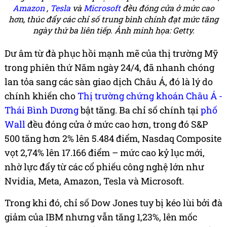
Amazon
,
Tesla
và
Microsoft
đều đóng cửa ở mức cao
hơn, thúc đẩy các chỉ số trung bình chính đạt mức tăng
ngày thứ ba liên tiếp. Ảnh minh họa:
Getty.
Dư âm từ đà phục hồi mạnh mẽ của thị trường Mỹ
trong phiên thứ Năm ngày 24/4, đã nhanh chóng
lan tỏa sang các sàn giao dịch Châu Á, đó là lý do
chính khiến cho
Thị trường chứng khoán Châu Á -
Thái Bình Dương
bật tăng. Ba chỉ số chính tại
phố
Wall
đều đóng cửa ở mức cao hơn, trong đó S&P
500 tăng hơn 2% lên 5.484 điểm, Nasdaq Composite
vọt 2,74% lên 17.166 điểm – mức cao kỷ lục mới,
nhờ lực đẩy từ các cổ phiếu công nghệ lớn như
Nvidia, Meta, Amazon, Tesla và Microsoft.
Trong khi đó, chỉ số Dow Jones tuy bị kéo lùi bởi đà
giảm của IBM nhưng vẫn tăng 1,23%, lên mốc