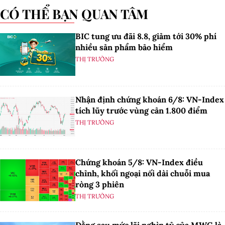
CÓ THỂ BẠN QUAN TÂM
BIC tung ưu đãi 8.8, giảm tới 30% phí
nhiều sản phẩm bảo hiểm
THỊ TRƯỜNG
Nhận định chứng khoán 6/8: VN-Index
tích lũy trước vùng cản 1.800 điểm
THỊ TRƯỜNG
Chứng khoán 5/8: VN-Index điều
chỉnh, khối ngoại nối dài chuỗi mua
ròng 3 phiên
THỊ TRƯỜNG