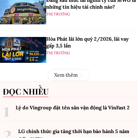
Đằng sau mức lãi nghìn tỷ của MWG là
những tín hiệu tài chính nào?
THỊ TRƯỜNG
Hòa Phát lãi lớn quý 2/2026, lãi vay
gấp 3,5 lần
THỊ TRƯỜNG
Xem thêm
ĐỌC NHIỀU
Lý do Vingroup đặt tên sân vận động là VinFast
2
LG chính thức gia tăng thời hạn bảo hành 5 năm