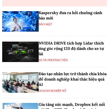
Kaspersky đưa ra hồi chuông cảnh
báo mới
BẢO MẬT
NVIDIA DRIVE tích hợp Lidar thích
ứng góc rộng 120 độ dành cho xe tự
lái
XE VÀ PHƯƠNG TIỆN
Đào tạo nhân lực trở thành chìa khóa
để doanh nghiệp khai thác hiệu quả
AI
DOANH NGHIỆP SỐ
Gia tăng sức mạnh, Dropbox kết nối