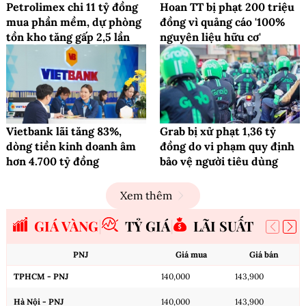
Petrolimex chi 11 tỷ đồng
Hoan TT bị phạt 200 triệu
mua phần mềm, dự phòng
đồng vì quảng cáo '100%
tồn kho tăng gấp 2,5 lần
nguyên liệu hữu cơ'
Vietbank lãi tăng 83%,
Grab bị xử phạt 1,36 tỷ
dòng tiền kinh doanh âm
đồng do vi phạm quy định
hơn 4.700 tỷ đồng
bảo vệ người tiêu dùng
Xem thêm
GIÁ VÀNG
TỶ GIÁ
LÃI SUẤT
PNJ
Giá mua
Giá bán
TPHCM - PNJ
140,000
143,900
Hà Nội - PNJ
140,000
143,900