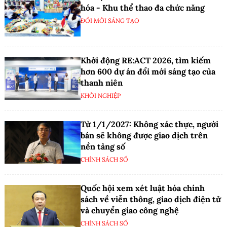
hóa - Khu thể thao đa chức năng
ĐỔI MỚI SÁNG TẠO
Khởi động RE:ACT 2026, tìm kiếm
hơn 600 dự án đổi mới sáng tạo của
thanh niên
KHỞI NGHIỆP
Từ 1/1/2027: Không xác thực, người
bán sẽ không được giao dịch trên
nền tảng số
CHÍNH SÁCH SỐ
Quốc hội xem xét luật hóa chính
sách về viễn thông, giao dịch điện tử
và chuyển giao công nghệ
CHÍNH SÁCH SỐ