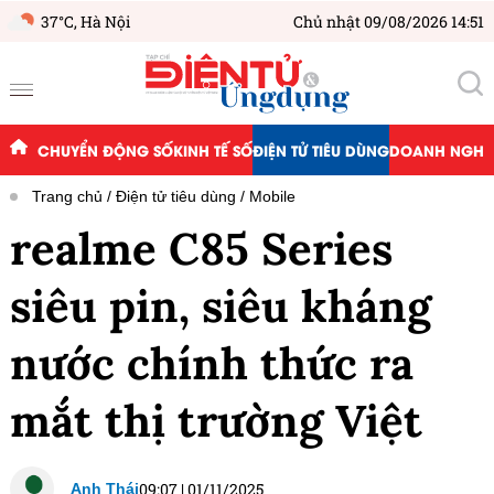
37°C,
Hà Nội
Chủ nhật 09/08/2026 14:51
CHUYỂN ĐỘNG SỐ
KINH TẾ SỐ
ĐIỆN TỬ TIÊU DÙNG
DOANH NGHIỆ
Trang chủ
Điện tử tiêu dùng
Mobile
realme C85 Series
siêu pin, siêu kháng
nước chính thức ra
mắt thị trường Việt
09:07
|
01/11/2025
Anh Thái