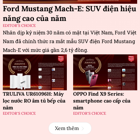
Ford Mustang Mach-E: SUV điện hiệu
năng cao của năm
EDITOR'S CHOICE
Nhân dịp kỷ niệm 30 năm có mặt tại Việt Nam, Ford Việt
Nam đã chính thức ra mắt mẫu SUV điện Ford Mustang
Mach-E với mức giá gần 2,6 tỷ đồng.
TRULIVA UR61096H: Máy
OPPO Find X9 Series:
lọc nước RO âm tủ bếp của
smartphone cao cấp của
năm
năm
EDITOR'S CHOICE
EDITOR'S CHOICE
Xem thêm