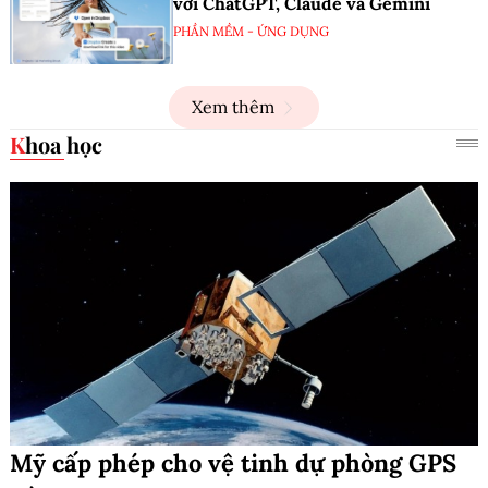
với ChatGPT, Claude và Gemini
PHẦN MỀM - ỨNG DỤNG
Xem thêm
Khoa học
Mỹ cấp phép cho vệ tinh dự phòng GPS