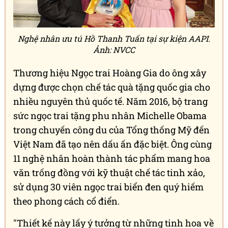
HĐQT kiêm Tổng Giám đốc Công ty Ngọc trai
Hoàng Gia.
Sinh năm 1976, Hồ Thanh Tuấn từng là kỹ sư
tin học trước khi rẽ hướng sang lĩnh vực nuôi
trồng, chế tác và kinh doanh ngọc trai. Sau
hơn 20 năm gắn bó, ông được tôn vinh là Nghệ
nhân ưu tú và mang danh hiệu "vua ngọc trai
Việt Nam" khi nuôi cấy thành công ngọc trai
có hoa văn tự nhiên - một kỹ thuật đột phá
trong ngành.