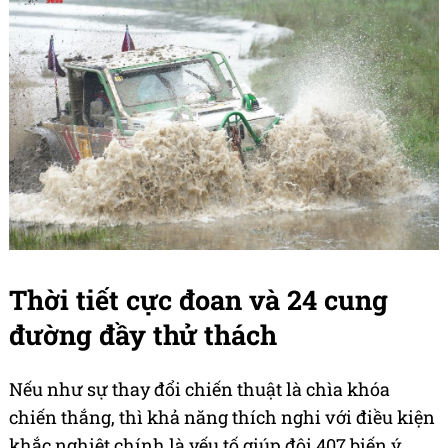
Duy Sang, tạo nên sức mạnh khó cưỡng trong
những cung đường quyết định.
"Việc có hai thế hệ cùng thi đấu giúp đội vừa có sự
ổn định, vừa có sự sáng tạo. Chú Tuấn giúp em
định hướng chiến thuật đúng đắn, còn em giúp
chú kiểm soát xe trong những tình huống khó",
Duy Sang chia sẻ về mối quan hệ đặc biệt trong đội.