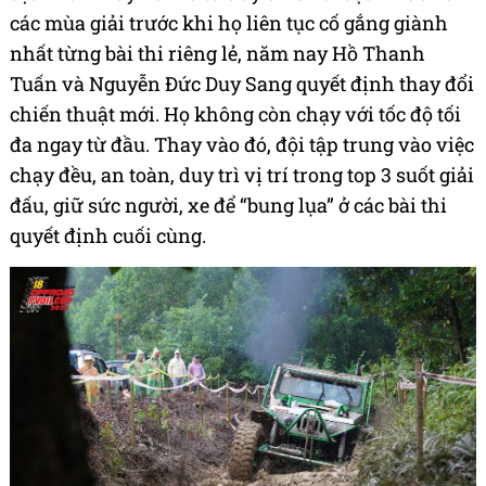
Từ chạy quyết liệt đến chiến
thuật "giữ xe giữ người"
Điểm thay đổi lớn nhất giúp đội 407 lên ngôi vô
địch năm nay nằm ở tư duy chiến thuật. Khác với
các mùa giải trước khi họ liên tục cố gắng giành
nhất từng bài thi riêng lẻ, năm nay Hồ Thanh
Tuấn và Nguyễn Đức Duy Sang quyết định thay đổi
chiến thuật mới. Họ không còn chạy với tốc độ tối
đa ngay từ đầu. Thay vào đó, đội tập trung vào việc
chạy đều, an toàn, duy trì vị trí trong top 3 suốt giải