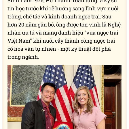
Chiến thắng của đội 407 - Ngọc Trai Wolver sẽ còn
được nhắc đến lâu dài trong làng off-road Việt
Nam. Một câu chuyện về sự kiên trì, về tinh thần
không bỏ cuộc, và về những giá trị tốt đẹp của thể
thao. Từ cúp bạc đến cúp vàng, họ đã chứng minh
rằng thành công thực sự không nằm ở việc không
bao giờ thất bại, mà ở việc không bao giờ từ bỏ.
Từ "Vua ngọc trai" đến nhà vô địch off-
road
Nghệ nhân ưu tú Hồ Thanh Tuấn - Chủ tịch