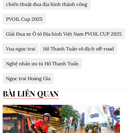
quen biết và trở thành thành viên câu lạc bộ xe
địa hình. Đến nay đã 10 năm gắn bó với môn
thể thao mạo hiểm này, ông nhận thấy sự bổ
trợ tuyệt vời giữa hai lĩnh vực. Ông cho rằng,
mỗi chuyến đi hay cuộc thi xe địa hình là một
hành trình rèn luyện kỹ năng, giúp ông can
đảm, chịu khó và mạnh mẽ hơn trong mọi thử
thách của cuộc sống và kinh doanh.
Đội 407 Ngọc Trai Wolver vô địch
PVOIL VOC 2025 hạng chuyên nghiệp
đua ô tô địa hình Việt Nam 2025