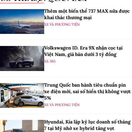
Phan Ngọc Mỹ lập kỷ lục
Từ giải đấu đến lễ hội:
vô địch PVOIL VOC bốn
Hành trình 18 năm của
lần, cùng đội 318 tạo kỳ
PVOIL VOC
tích chưa từng có