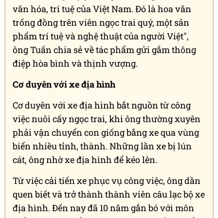
Nghệ nhân ưu tú Hồ Thanh Tuấn tại sự kiện AAPI.
Ảnh: NVCC
Thương hiệu Ngọc trai Hoàng Gia do ông xây
dựng được chọn chế tác quà tặng quốc gia cho
nhiều nguyên thủ quốc tế. Năm 2016, bộ trang
sức ngọc trai tặng phu nhân Michelle Obama
trong chuyến công du của Tổng thống Mỹ đến
Việt Nam đã tạo nên dấu ấn đặc biệt. Ông cùng
11 nghệ nhân hoàn thành tác phẩm mang hoa
văn trống đồng với kỹ thuật chế tác tinh xảo,
sử dụng 30 viên ngọc trai biển đen quý hiếm