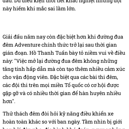
trước", Tuấn giải thích về những cải tiến quan
trọng.
Sự xuất sắc của đội được thể hiện qua hai mặt:
thành tích thi đấu và lời khen từ các đối thủ. Nhiều
tay đua cho biết họ ấn tượng với khả năng giữ
nhịp độ ổn định của đội 407 trong suốt ba ngày thi
đấu. Dù điều kiện thời tiết khắc nghiệt nhưng đội
này hiếm khi mắc sai lầm lớn.
Giải đấu năm nay còn đặc biệt hơn khi đường đua
đêm Adventure chính thức trở lại sau thời gian
gián đoạn. Hồ Thanh Tuấn bày tỏ niềm vui về điều