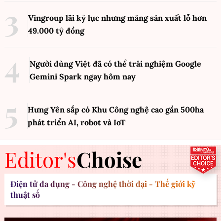
Hyundai, Kia lập kỷ lục doanh số tháng
7 tại Mỹ nhờ xe hybrid tăng vọt
XE VÀ PHƯƠNG TIỆN
Pin natri-ion có thể thay thế pin
lithium trên xe điện?
XE 365
Xem thêm
ĐỌC NHIỀU
Lý do Vingroup đặt tên sân vận động là VinFast
2