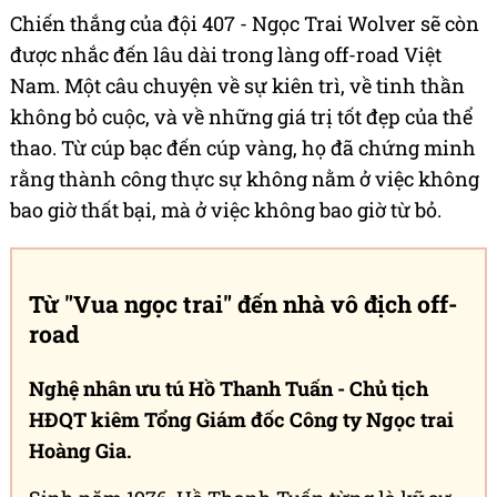
bài thi và độ khó sẽ giúp thu hẹp khoảng cách về
năng lực giữa các tay đua Việt Nam với đối thủ
trong khu vực và thế giới. PVOIL VOC 2025 với 24
bài thi đã chứng minh điều đó. Các đội đua Việt
Nam đã thể hiện khả năng vượt qua những thử
thách tương đương với các giải đấu quốc tế như
RFC hay Borneo ở Malaysia.