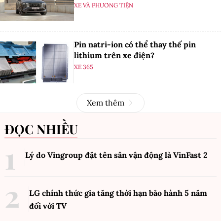
CÓ THỂ BẠN QUAN TÂM
Thêm một biến thể 737 MAX nữa được
khai thác thương mại
XE VÀ PHƯƠNG TIỆN
Volkswagen ID. Era 9X nhận cọc tại
Việt Nam, giá bán dưới 3 tỷ đồng
XE 365
Trung Quốc ban hành tiêu chuẩn pin
xe điện mới, sai số hiển thị không vượt
5%
XE VÀ PHƯƠNG TIỆN