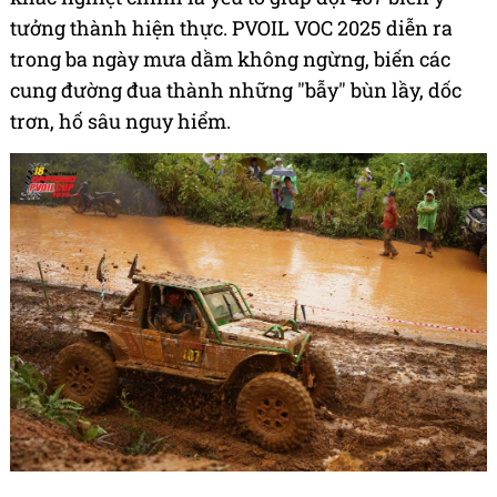
Thời tiết cực đoan và 24 cung
đường đầy thử thách
Nếu như sự thay đổi chiến thuật là chìa khóa
chiến thắng, thì khả năng thích nghi với điều kiện
khắc nghiệt chính là yếu tố giúp đội 407 biến ý
tưởng thành hiện thực. PVOIL VOC 2025 diễn ra
trong ba ngày mưa dầm không ngừng, biến các
cung đường đua thành những "bẫy" bùn lầy, dốc
trơn, hố sâu nguy hiểm.