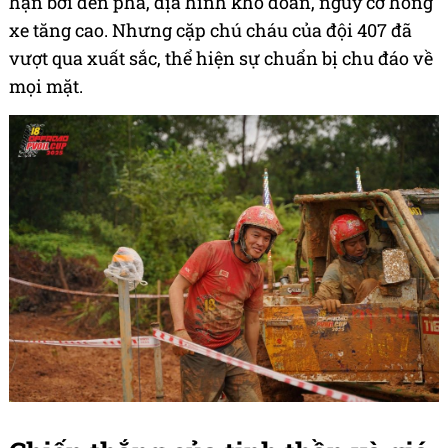
này: "Việc mở lại đường đua đêm không những
tăng tính hấp dẫn mà còn tạo thêm nhiều cảm xúc
cho vận động viên. Đặc biệt qua các bài thi đêm,
các đội thi trên mọi miền Tổ quốc có cơ hội được
gặp gỡ và có nhiều thời gian để hàn huyên nhiều
hơn".
Thử thách đêm đòi hỏi kỹ năng điều khiển xe
hoàn toàn khác so với ban ngày. Tầm nhìn bị giới
hạn bởi đèn pha, địa hình khó đoán, nguy cơ hỏng
xe tăng cao. Nhưng cặp chú cháu của đội 407 đã
vượt qua xuất sắc, thể hiện sự chuẩn bị chu đáo về
mọi mặt.