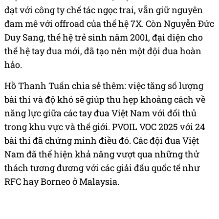
Việc kết hợp hai thế hệ trong đội cũng tạo nên một
thông điệp ý nghĩa về sự kế thừa trong làng đua xe
Việt Nam. Hồ Thanh Tuấn, một doanh nhân thành
đạt với công ty chế tác ngọc trai, vẫn giữ nguyên
đam mê với offroad của thế hệ 7X. Còn Nguyễn Đức
Duy Sang, thế hệ trẻ sinh năm 2001, đại diện cho
thế hệ tay đua mới, đã tạo nên một đội đua hoàn
hảo.
Hồ Thanh Tuấn chia sẻ thêm: việc tăng số lượng