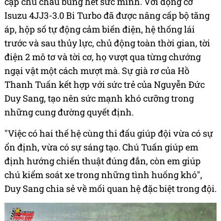
dẫn đến hư hỏng xe hoặc mất điểm vì sai sót. Đội
407 đã học được bài học từ những năm trước rằng
đua địa hình không chỉ là cuộc chiến về tốc độ, mà
còn là nghệ thuật về sự bền bỉ và bung sức đúng
thời điểm.
Ba bài thi quyết định ở ngày cuối giải là thời điểm
cặp chú cháu bung hết sức mình. Với động cơ
Isuzu 4JJ3-3.0 Bi Turbo đã được nâng cấp bộ tăng
áp, hộp số tự động cảm biến điện, hệ thống lái
trước và sau thủy lực, chủ động toàn thời gian, tời
điện 2 mô tơ và tời cơ, họ vượt qua từng chướng
ngại vật một cách mượt mà. Sự già rơ của Hồ
Thanh Tuấn kết hợp với sức trẻ của Nguyễn Đức