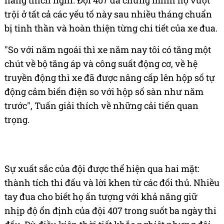
Lời nói ấy đã trở thành hiện thực. Với 24 bài thi
thay vì 17 bài như năm 2024, giải đấu năm nay
thực sự là cuộc kiểm tra toàn diện về mọi khía
cạnh của một đội đua địa hình: kỹ năng lái, độ bền
của phương tiện, chiến thuật, tinh thần và khả
năng thích nghi. Đội 407 đã chứng minh họ vượt
trội ở tất cả các yếu tố này sau nhiều tháng chuẩn
bị tinh thần và hoàn thiện từng chi tiết của xe đua.
"So với năm ngoái thì xe năm nay tôi có tăng một
chút về bộ tăng áp và công suất động cơ, về hệ
truyền động thì xe đã được nâng cấp lên hộp số tự
động cảm biến điện so với hộp số sàn như năm