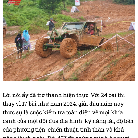
sức bền cả người lẫn xe.
Hồ Thanh Tuấn từng chia sẻ trước giải rằng:
"Chúng tôi luôn mong muốn có càng nhiều bài thi
càng tốt. Trong đó có nhiều bài khó thì cơ hội thể
hiện kỹ năng lái cũng như tính năng xe sẽ thuộc
về đội nào có sự chuẩn bị tốt nhất. Nhờ vậy, thứ
hạng thi đấu sẽ không phải do may rủi".