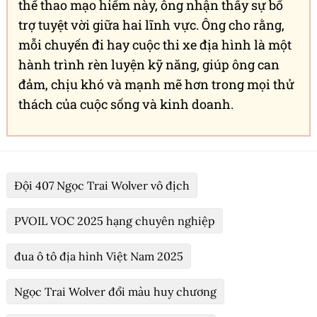
theo phong cách cổ điển.
"Thiết kế này lấy ý tưởng từ những tinh hoa về
văn hóa, trí tuệ của Việt Nam. Đó là hoa văn
trống đồng trên viên ngọc trai quý, một sản
phẩm trí tuệ và nghệ thuật của người Việt",
ông Tuấn chia sẻ về tác phẩm gửi gắm thông
điệp hòa bình và thịnh vượng.
Cơ duyên với xe địa hình
Cơ duyên với xe địa hình bắt nguồn từ công
việc nuôi cấy ngọc trai, khi ông thường xuyên
phải vận chuyển con giống bằng xe qua vùng
biển nhiều tỉnh, thành. Những lần xe bị lún
cát, ông nhờ xe địa hình để kéo lên.
Từ việc cải tiến xe phục vụ công việc, ông dần