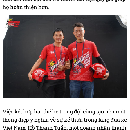
đứng ở vị trí thứ hai, cảm xúc vỡ òa của Hồ Thanh
Tuấn và Nguyễn Đức Duy Sang đã lan tỏa đến toàn
bộ cộng đồng yêu off-road Việt Nam.
Câu chuyện của đội 407 mang tính truyền cảm
hứng mạnh mẽ cho các đội đua trẻ. Họ chứng
minh rằng trong thể thao, sự kiên trì và không bỏ
cuộc luôn được đền đáp xứng đáng. Năm lần đứng
trên bục Á quân không làm họ nản chí, ngược lại,
mỗi lần thất bại đều trở thành bài học quý giá giúp
họ hoàn thiện hơn.