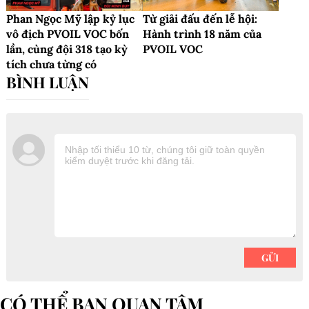
Ngọc Trai Wolver đổi màu huy chương
chiến thuật đua địa hình thành công
PVOIL Cup 2025
Giải Đua xe Ô tô Địa hình Việt Nam PVOIL CUP 2025
Vua ngọc trai
Hồ Thanh Tuấn vô địch off-road
Nghệ nhân ưu tú Hồ Thanh Tuấn
Ngọc trai Hoàng Gia
BÀI LIÊN QUAN