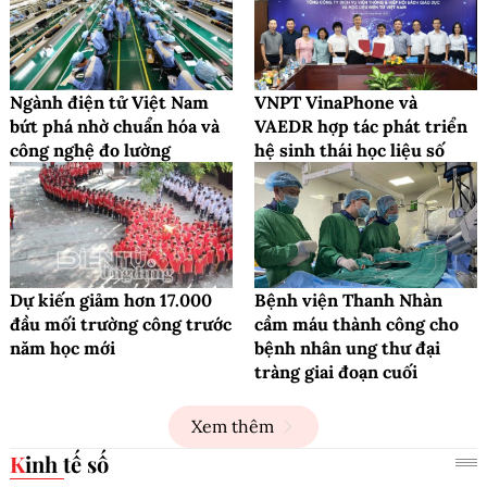
Ngành điện tử Việt Nam
VNPT VinaPhone và
bứt phá nhờ chuẩn hóa và
VAEDR hợp tác phát triển
công nghệ đo lường
hệ sinh thái học liệu số
Dự kiến giảm hơn 17.000
Bệnh viện Thanh Nhàn
đầu mối trường công trước
cầm máu thành công cho
năm học mới
bệnh nhân ung thư đại
tràng giai đoạn cuối
Xem thêm
Kinh tế số