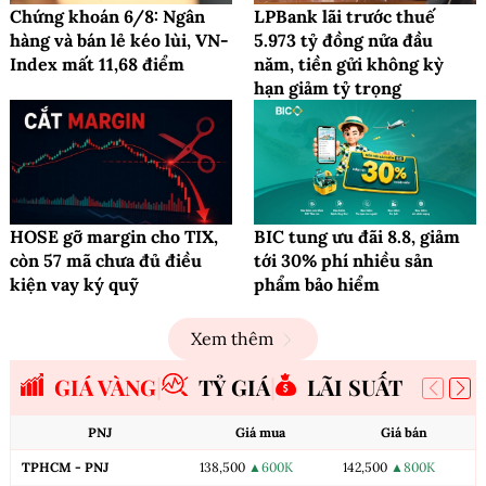
Chứng khoán 6/8: Ngân
LPBank lãi trước thuế
hàng và bán lẻ kéo lùi, VN-
5.973 tỷ đồng nửa đầu
Index mất 11,68 điểm
năm, tiền gửi không kỳ
hạn giảm tỷ trọng
HOSE gỡ margin cho TIX,
BIC tung ưu đãi 8.8, giảm
còn 57 mã chưa đủ điều
tới 30% phí nhiều sản
kiện vay ký quỹ
phẩm bảo hiểm
Xem thêm
GIÁ VÀNG
TỶ GIÁ
LÃI SUẤT
PNJ
Giá mua
Giá bán
TPHCM - PNJ
138,500
▲600K
142,500
▲800K