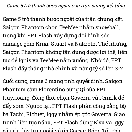
Game 5 trở thành bước ngoặt của trận chung kết tổng.
Game 5 trở thành bước ngoặt của trận chung kết.
Saigon Phantom chọn TeeMee nhằm snowball,
trong khi FPT Flash xây dựng đội hình sốc
damage gồm Krixi, Stuart và Nakroth. Thế nhưng,
Saigon Phantom không tận dụng được lợi thế, liên
tục để Ignis và TeeMee nằm xuống. Nhờ đó, FPT
Flash đẩy thẳng nhà chính và nâng tỷ số lên 3-2.
Cuối cùng, game 6 mang tính quyết định. Saigon
Phantom cầm Florentino cùng Qi của FPT
HuyHoang, đồng thời chọn Goverra và Fennik để
đẩy sớm. Ngược lại, FPT Flash phản công bằng bộ
ba Tachi, Richter, Iggy nhằm ép góc Goverra. Giao
tranh liên tục nổ ra, FPT Flash dùng Elsu và Iggy
cấu rỉa, lấy trụ ngoài và ăn Caesar Bóng Tối. Đến