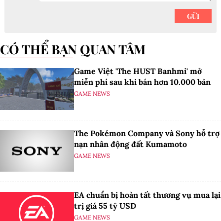
CÓ THỂ BẠN QUAN TÂM
Game Việt 'The HUST Banhmi' mở
miễn phí sau khi bán hơn 10.000 bản
GAME NEWS
The Pokémon Company và Sony hỗ trợ
nạn nhân động đất Kumamoto
GAME NEWS
EA chuẩn bị hoàn tất thương vụ mua lại
trị giá 55 tỷ USD
GAME NEWS