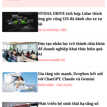
NVIDIA DRIVE tích hợp Lidar thích
ứng góc rộng 120 độ dành cho xe tự
lái
XE VÀ PHƯƠNG TIỆN
Đào tạo nhân lực trở thành chìa khóa
để doanh nghiệp khai thác hiệu quả
AI
DOANH NGHIỆP SỐ
Gia tăng sức mạnh, Dropbox kết nối
với ChatGPT, Claude và Gemini
PHẦN MỀM - ỨNG DỤNG
Phát triển hệ sinh thái hạ tầng số