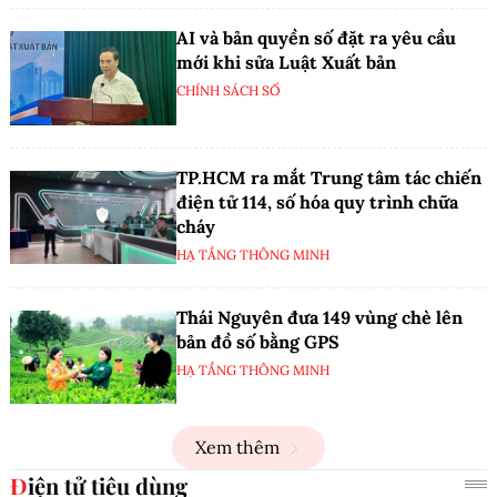
AI và bản quyền số đặt ra yêu cầu
mới khi sửa Luật Xuất bản
CHÍNH SÁCH SỐ
TP.HCM ra mắt Trung tâm tác chiến
điện tử 114, số hóa quy trình chữa
cháy
HẠ TẦNG THÔNG MINH
Thái Nguyên đưa 149 vùng chè lên
bản đồ số bằng GPS
HẠ TẦNG THÔNG MINH
Xem thêm
Điện tử tiêu dùng