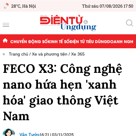
28°C,
Hà Nội
Thứ sáu 07/08/2026 17:50
CHUYỂN ĐỘNG SỐ
KINH TẾ SỐ
ĐIỆN TỬ TIÊU DÙNG
DOANH NGHIỆ
Trang chủ
Xe và phương tiện
Xe 365
FECO X3: Công nghệ
nano hứa hẹn 'xanh
hóa' giao thông Việt
Nam
16:21
|
03/11/2025
Vân Tước