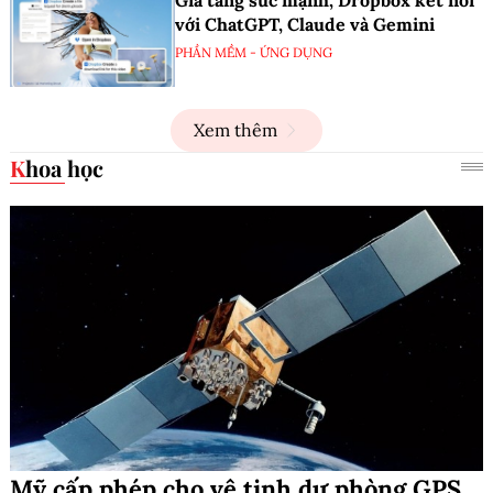
Gia tăng sức mạnh, Dropbox kết nối
với ChatGPT, Claude và Gemini
PHẦN MỀM - ỨNG DỤNG
Xem thêm
Khoa học
Mỹ cấp phép cho vệ tinh dự phòng GPS