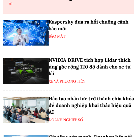
AI
Kaspersky đưa ra hồi chuông cảnh
báo mới
BẢO MẬT
NVIDIA DRIVE tích hợp Lidar thích
ứng góc rộng 120 độ dành cho xe tự
lái
XE VÀ PHƯƠNG TIỆN
Đào tạo nhân lực trở thành chìa khóa
để doanh nghiệp khai thác hiệu quả
AI
DOANH NGHIỆP SỐ