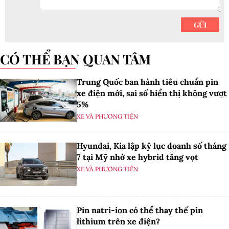
CÓ THỂ BẠN QUAN TÂM
Trung Quốc ban hành tiêu chuẩn pin
xe điện mới, sai số hiển thị không vượt
5%
XE VÀ PHƯƠNG TIỆN
Hyundai, Kia lập kỷ lục doanh số tháng
7 tại Mỹ nhờ xe hybrid tăng vọt
XE VÀ PHƯƠNG TIỆN
Pin natri-ion có thể thay thế pin
lithium trên xe điện?