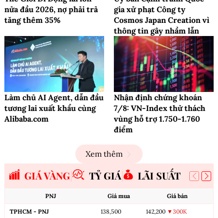
nửa đầu 2026, nợ phải trả
gia xử phạt Công ty
tăng thêm 35%
Cosmos Japan Creation vì
thông tin gây nhầm lẫn
Làm chủ AI Agent, dẫn đầu
Nhận định chứng khoán
tương lai xuất khẩu cùng
7/8: VN-Index thử thách
Alibaba.com
vùng hỗ trợ 1.750-1.760
điểm
Xem thêm
GIÁ VÀNG
TỶ GIÁ
LÃI SUẤT
PNJ
Giá mua
Giá bán
TPHCM - PNJ
138,500
142,200
▼300K