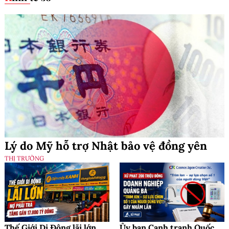
Lý do Mỹ hỗ trợ Nhật bảo vệ đồng yên
THỊ TRƯỜNG
Thế Giới Di Động lãi lớn
Ủy ban Cạnh tranh Quốc