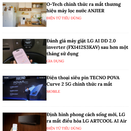
O-Tech chính thức ra mắt thương
hiệu máy lọc nước ANJIER
ĐIỆN TỬ TIÊU DÙNG
Đánh giá máy giặt LG AI DD 2.0
inverter (FX1412S3KAV) sau hơn một
tháng sử dụng
GIA DỤNG
Điện thoại siêu pin TECNO POVA
Curve 2 5G chính thức ra mắt
MOBILE
Định hình phong cách sống mới, LG
ra mắt điều hòa LG ARTCOOL AI Air
ĐIỆN TỬ TIÊU DÙNG