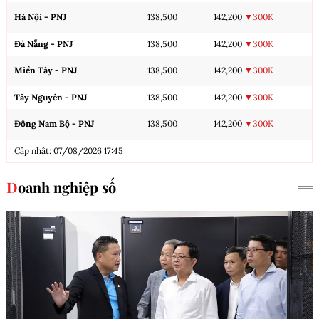
Hà Nội - PNJ
138,500
142,200
▼300K
Đà Nẵng - PNJ
138,500
142,200
▼300K
Miền Tây - PNJ
138,500
142,200
▼300K
Tây Nguyên - PNJ
138,500
142,200
▼300K
Đông Nam Bộ - PNJ
138,500
142,200
▼300K
Cập nhật: 07/08/2026 17:45
Doanh nghiệp số