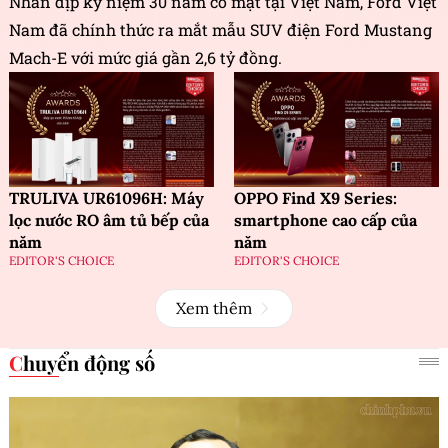
Nhân dịp kỷ niệm 30 năm có mặt tại Việt Nam, Ford Việt
Nam đã chính thức ra mắt mẫu SUV điện Ford Mustang
Mach-E với mức giá gần 2,6 tỷ đồng.
TRULIVA UR61096H: Máy
OPPO Find X9 Series:
lọc nước RO âm tủ bếp của
smartphone cao cấp của
năm
năm
EDITOR'S CHOICE
EDITOR'S CHOICE
Xem thêm
Chuyển động số