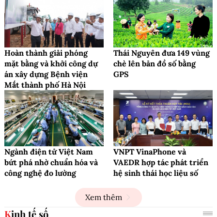
Hoàn thành giải phóng
Thái Nguyên đưa 149 vùng
mặt bằng và khởi công dự
chè lên bản đồ số bằng
án xây dựng Bệnh viện
GPS
Mắt thành phố Hà Nội
Ngành điện tử Việt Nam
VNPT VinaPhone và
bứt phá nhờ chuẩn hóa và
VAEDR hợp tác phát triển
công nghệ đo lường
hệ sinh thái học liệu số
Xem thêm
Kinh tế số