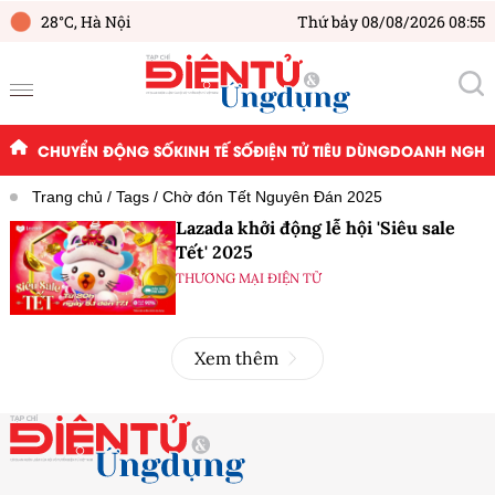
28°C,
Hà Nội
Thứ bảy 08/08/2026 08:55
CHUYỂN ĐỘNG SỐ
KINH TẾ SỐ
ĐIỆN TỬ TIÊU DÙNG
DOANH NGHIỆ
Trang chủ
Tags
Chờ đón Tết Nguyên Đán 2025
Lazada khởi động lễ hội 'Siêu sale
Tết' 2025
THƯƠNG MẠI ĐIỆN TỬ
Xem thêm