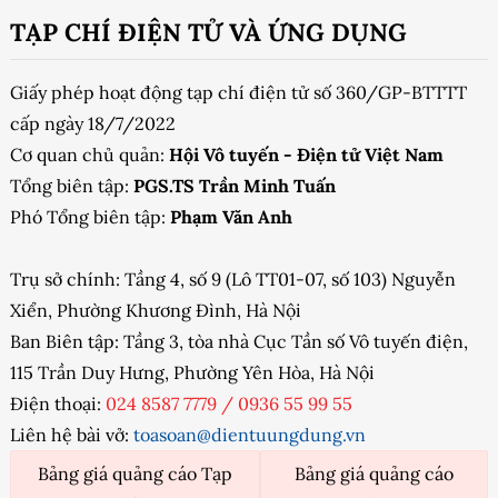
TẠP CHÍ ĐIỆN TỬ VÀ ỨNG DỤNG
Giấy phép hoạt động tạp chí điện tử số 360/GP-BTTTT
cấp ngày 18/7/2022
Cơ quan chủ quản:
Hội Vô tuyến - Điện tử Việt Nam
Tổng biên tập:
PGS.TS Trần Minh Tuấn
Phó Tổng biên tập:
Phạm Văn Anh
Trụ sở chính: Tầng 4, số 9 (Lô TT01-07, số 103) Nguyễn
Xiển, Phường Khương Đình, Hà Nội
Ban Biên tập: Tầng 3, tòa nhà Cục Tần số Vô tuyến điện,
115 Trần Duy Hưng, Phường Yên Hòa, Hà Nội
Điện thoại:
024 8587 7779
/
0936 55 99 55
Liên hệ bài vở:
toasoan@dientuungdung.vn
Bảng giá quảng cáo Tạp
Bảng giá quảng cáo