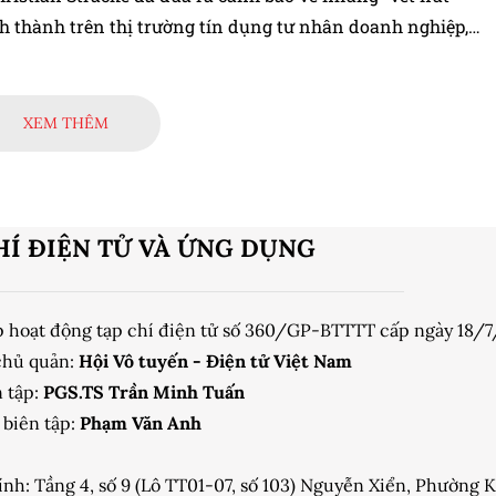
h thành trên thị trường tín dụng tư nhân doanh nghiệp,
 vẫn giữ thái độ lạc quan với phân khúc tài chính dựa trên
XEM THÊM
HÍ ĐIỆN TỬ VÀ ỨNG DỤNG
p hoạt động tạp chí điện tử số 360/GP-BTTTT cấp ngày 18/
chủ quản:
Hội Vô tuyến - Điện tử Việt Nam
 tập:
PGS.TS Trần Minh Tuấn
biên tập:
Phạm Văn Anh
ính: Tầng 4, số 9 (Lô TT01-07, số 103) Nguyễn Xiển, Phường