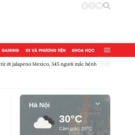
GAMING
XE VÀ PHƯƠNG TIỆN
KHOA HỌC
 từ ớt jalapeno Mexico, 345 người mắc bệnh
BIC tung
Hà Nội
30°C
Cảm giác: 35°C