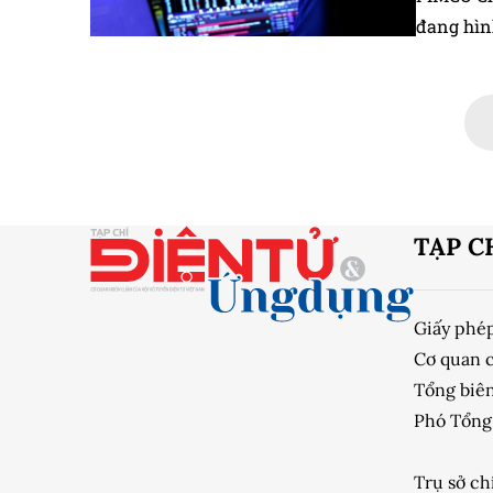
đang hìn
trong khi
tài sản.
TẠP C
Giấy phé
Cơ quan 
Tổng biên
Phó Tổng 
Trụ sở ch