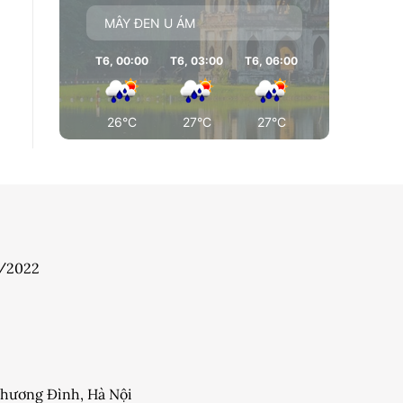
MÂY ĐEN U ÁM
T6, 00:00
T6, 03:00
T6, 06:00
T6, 09:00
T
26°C
27°C
27°C
30°C
7/2022
 Khương Đình, Hà Nội