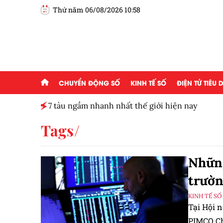
Thứ năm 06/08/2026 10:58
CHUYỂN ĐỘNG SỐ
KINH TẾ SỐ
ĐIỆN TỬ TIÊU
7 tàu ngầm nhanh nhất thế giới hiện nay
Tags
Những
trườn
KINH TẾ SỐ
Tại Hội 
PIMCO Ch