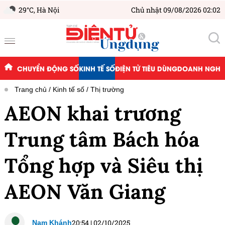
29°C,
Hà Nội
Chủ nhật 09/08/2026 02:02
CHUYỂN ĐỘNG SỐ
KINH TẾ SỐ
ĐIỆN TỬ TIÊU DÙNG
DOANH NGHIỆ
Trang chủ
Kinh tế số
Thị trường
AEON khai trương
Trung tâm Bách hóa
Tổng hợp và Siêu thị
AEON Văn Giang
20:54
|
02/10/2025
Nam Khánh