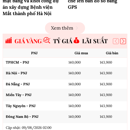
mặt bằng và khởi công dự
chè lên bản đồ số bằng
án xây dựng Bệnh viện
GPS
Mắt thành phố Hà Nội
Xem thêm
GIÁ VÀNG
TỶ GIÁ
LÃI SUẤT
PNJ
Giá mua
Giá bán
TPHCM - PNJ
140,000
143,900
Hà Nội - PNJ
140,000
143,900
Đà Nẵng - PNJ
140,000
143,900
Miền Tây - PNJ
140,000
143,900
Tây Nguyên - PNJ
140,000
143,900
Đông Nam Bộ - PNJ
140,000
143,900
Cập nhật: 09/08/2026 02:00