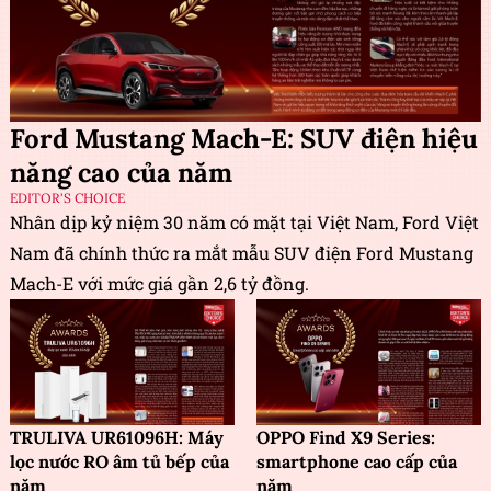
Ford Mustang Mach-E: SUV điện hiệu
năng cao của năm
EDITOR'S CHOICE
Nhân dịp kỷ niệm 30 năm có mặt tại Việt Nam, Ford Việt
Nam đã chính thức ra mắt mẫu SUV điện Ford Mustang
Mach-E với mức giá gần 2,6 tỷ đồng.
TRULIVA UR61096H: Máy
OPPO Find X9 Series:
lọc nước RO âm tủ bếp của
smartphone cao cấp của
năm
năm