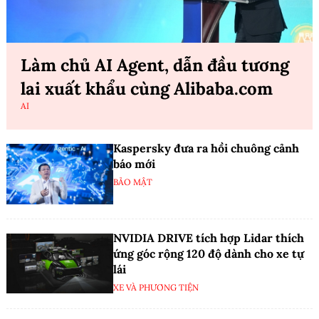
Làm chủ AI Agent, dẫn đầu tương
lai xuất khẩu cùng Alibaba.com
AI
Kaspersky đưa ra hồi chuông cảnh
báo mới
BẢO MẬT
NVIDIA DRIVE tích hợp Lidar thích
ứng góc rộng 120 độ dành cho xe tự
lái
XE VÀ PHƯƠNG TIỆN