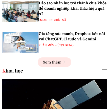
Đào tạo nhân lực trở thành chìa khóa
để doanh nghiệp khai thác hiệu quả
AI
DOANH NGHIỆP SỐ
Gia tăng sức mạnh, Dropbox kết nối
với ChatGPT, Claude và Gemini
PHẦN MỀM - ỨNG DỤNG
Xem thêm
Khoa học