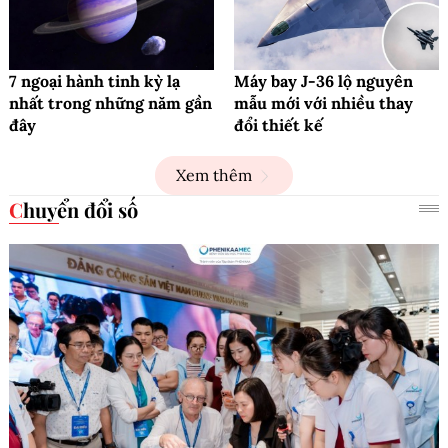
7 ngoại hành tinh kỳ lạ
Máy bay J-36 lộ nguyên
nhất trong những năm gần
mẫu mới với nhiều thay
đây
đổi thiết kế
Xem thêm
Chuyển đổi số