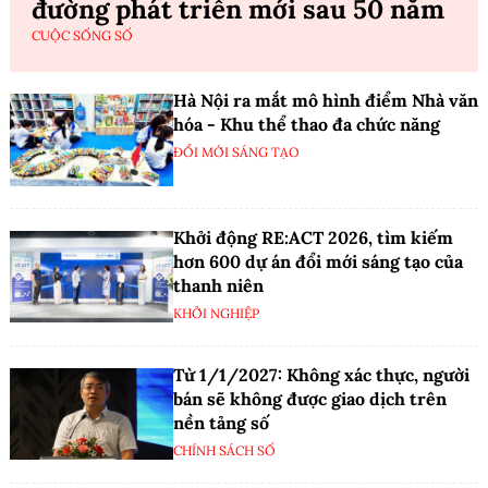
đường phát triển mới sau 50 năm
CUỘC SỐNG SỐ
Hà Nội ra mắt mô hình điểm Nhà văn
hóa - Khu thể thao đa chức năng
ĐỔI MỚI SÁNG TẠO
Khởi động RE:ACT 2026, tìm kiếm
hơn 600 dự án đổi mới sáng tạo của
thanh niên
KHỞI NGHIỆP
Từ 1/1/2027: Không xác thực, người
bán sẽ không được giao dịch trên
nền tảng số
CHÍNH SÁCH SỐ