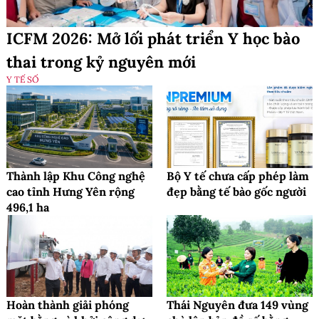
ICFM 2026: Mở lối phát triển Y học bào
thai trong kỷ nguyên mới
Y TẾ SỐ
Thành lập Khu Công nghệ
Bộ Y tế chưa cấp phép làm
cao tỉnh Hưng Yên rộng
đẹp bằng tế bào gốc người
496,1 ha
Hoàn thành giải phóng
Thái Nguyên đưa 149 vùng