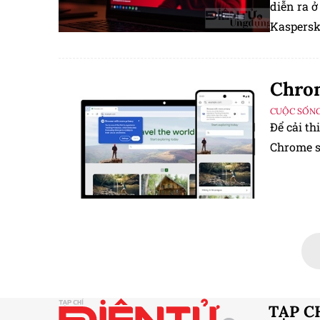
diễn ra 
Kaspersk
(Advance
tử trên t
Chrom
CUỘC SỐNG
Để cải th
Chrome s
TẠP C