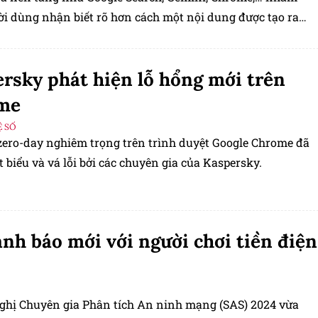
ời dùng nhận biết rõ hơn cách một nội dung được tạo ra
h sửa bởi AI.
rsky phát hiện lỗ hổng mới trên
me
 SỐ
zero-day nghiêm trọng trên trình duyệt Google Chrome đã
 biểu và vá lỗi bởi các chuyên gia của Kaspersky.
ảnh báo mới với người chơi tiền điện
nghị Chuyên gia Phân tích An ninh mạng (SAS) 2024 vừa