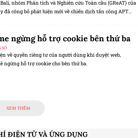
ở Bali, nhóm Phân tích và Nghiên cứu Toàn cầu (GReAT) của
y đã công bố phát hiện mới về chiến dịch tấn công APT
d Persistent Threat) nhắm vào những nhà đầu tư tiền điện
oàn cầu.
e ngừng hỗ trợ cookie bên thứ ba
 SỐ
iện về quyền riêng tư của người dùng khi duyệt web,
ẽ ngừng hỗ trợ cookie cho bên thứ ba.
XEM THÊM
HÍ ĐIỆN TỬ VÀ ỨNG DỤNG