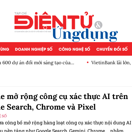
 DÙNG
DOANH NGHIỆP SỐ
CÔNG NGHỆ SỐ
CHUYỂN ĐỔI SỐ
 án đổi mới sáng tạo của
VietinBank lãi lớn, dòng 
số
e mở rộng công cụ xác thực AI trên
e Search, Chrome và Pixel
 SỐ
ừa công bố mở rộng hàng loạt công cụ xác thực nội dung AI
ều nền tảng như Google Search, Gemini, Chrome,… nhằm