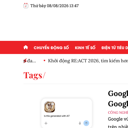
Thứ bảy 08/08/2026 13:47
CHUYỂN ĐỘNG SỐ
KINH TẾ SỐ
ĐIỆN TỬ TIÊU
ng ai đam
Khởi động RE:ACT 2026, tìm kiếm hơn 600 dự
thanh niên
Tags
Googl
Googl
CÔNG NGHỆ
Google v
trên nhi