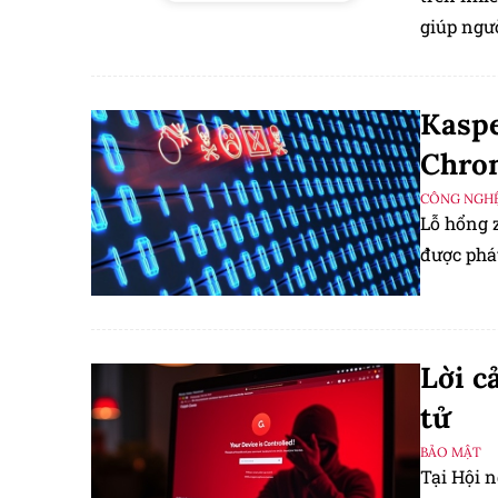
giúp ngư
hoặc chỉn
Kaspe
Chro
CÔNG NGHỆ
Lỗ hổng 
được phát
Lời c
tử
BẢO MẬT
Tại Hội 