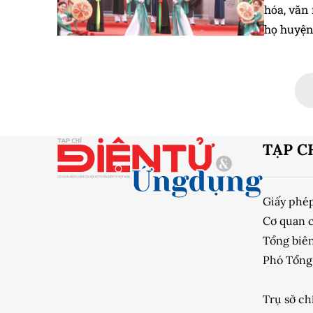
hóa, văn 
họ huyện
TẠP C
Giấy phé
Cơ quan 
Tổng biên
Phó Tổng 
Trụ sở ch