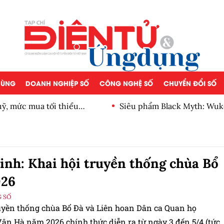
 DÙNG
DOANH NGHIỆP SỐ
CÔNG NGHỆ SỐ
CHUYỂN ĐỔI SỐ
, mức mua tối thiểu
Siêu phẩm Black Myth: Wuk
inh: Khai hội truyền thống chùa Bổ
026
 SỐ
ruyền thống chùa Bổ Đà và Liên hoan Dân ca Quan họ
ân Hà năm 2026 chính thức diễn ra từ ngày 3 đến 5/4 (tức