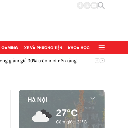
GAMING
XE VÀ PHƯƠNG TIỆN
KHOA HỌC
ong giảm giá 30% trên mọi nền tảng
Chứng kh
Hà Nội
27°C
Cảm giác: 31°C