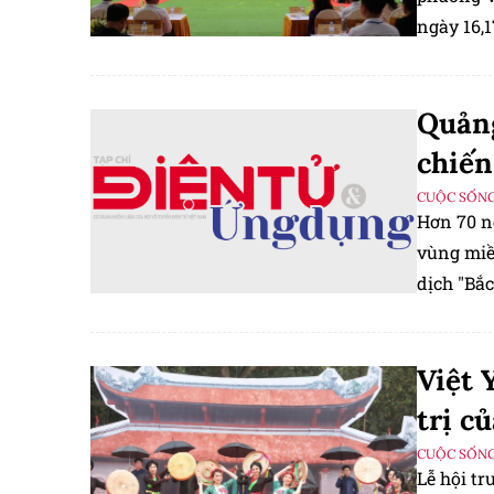
ngày 16,1
(phường 
Quảng
chiến
CUỘC SỐNG
Hơn 70 n
vùng miề
dịch "Bắc
vùng đất
Việt 
trị c
CUỘC SỐNG
Lễ hội t