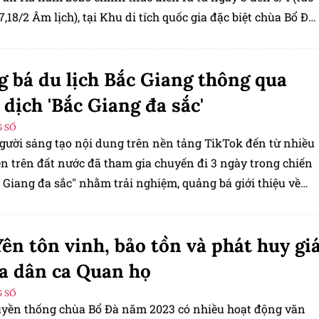
7,18/2 Âm lịch), tại Khu di tích quốc gia đặc biệt chùa Bổ Đà
Vân Hà, tỉnh Bắc Ninh).
 bá du lịch Bắc Giang thông qua
 dịch 'Bắc Giang đa sắc'
 SỐ
gười sáng tạo nội dung trên nền tảng TikTok đến từ nhiều
n trên đất nước đã tham gia chuyến đi 3 ngày trong chiến
 Giang đa sắc" nhằm trải nghiệm, quảng bá giới thiệu về
, con người và những sản phẩm đặc trưng của Bắc Giang.
Yên tôn vinh, bảo tồn và phát huy gi
ủa dân ca Quan họ
 SỐ
ruyền thống chùa Bổ Đà năm 2023 có nhiều hoạt động văn