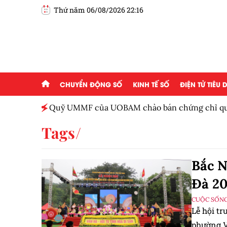
Thứ năm 06/08/2026 22:16
CHUYỂN ĐỘNG SỐ
KINH TẾ SỐ
ĐIỆN TỬ TIÊU
Việt
Quỹ UMMF của UOBAM chào bán chứng chỉ quỹ
100.000 đồng
Tags
Bắc N
Đà 2
CUỘC SỐNG
Lễ hội t
phường V