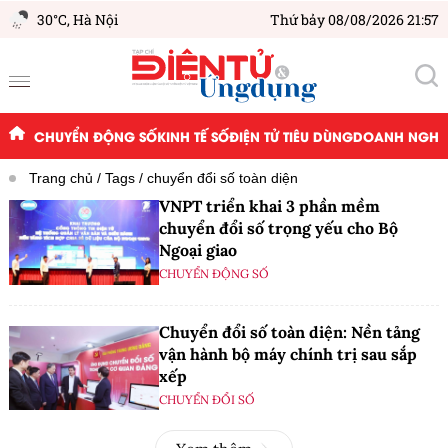
30°C,
Hà Nội
Thứ bảy 08/08/2026 21:57
CHUYỂN ĐỘNG SỐ
KINH TẾ SỐ
ĐIỆN TỬ TIÊU DÙNG
DOANH NGHIỆ
Trang chủ
Tags
chuyển đổi số toàn diện
VNPT triển khai 3 phần mềm
chuyển đổi số trọng yếu cho Bộ
Ngoại giao
CHUYỂN ĐỘNG SỐ
Chuyển đổi số toàn diện: Nền tảng
vận hành bộ máy chính trị sau sắp
xếp
CHUYỂN ĐỔI SỐ