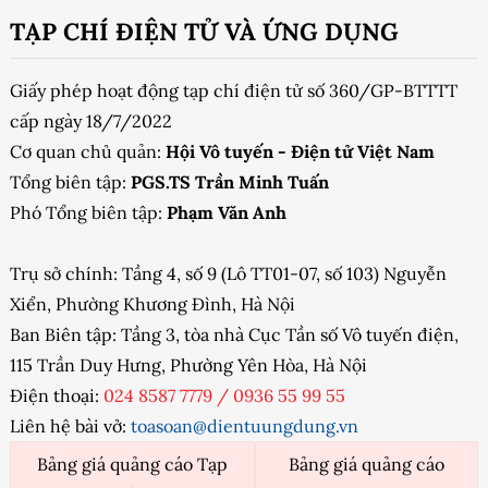
TẠP CHÍ ĐIỆN TỬ VÀ ỨNG DỤNG
Giấy phép hoạt động tạp chí điện tử số 360/GP-BTTTT
cấp ngày 18/7/2022
Cơ quan chủ quản:
Hội Vô tuyến - Điện tử Việt Nam
Tổng biên tập:
PGS.TS Trần Minh Tuấn
Phó Tổng biên tập:
Phạm Văn Anh
Trụ sở chính: Tầng 4, số 9 (Lô TT01-07, số 103) Nguyễn
Xiển, Phường Khương Đình, Hà Nội
Ban Biên tập: Tầng 3, tòa nhà Cục Tần số Vô tuyến điện,
115 Trần Duy Hưng, Phường Yên Hòa, Hà Nội
Điện thoại:
024 8587 7779
/
0936 55 99 55
Liên hệ bài vở:
toasoan@dientuungdung.vn
Bảng giá quảng cáo Tạp
Bảng giá quảng cáo