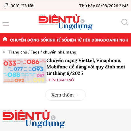
30°C,
Hà Nội
Thứ bảy 08/08/2026 21:45
CHUYỂN ĐỘNG SỐ
KINH TẾ SỐ
ĐIỆN TỬ TIÊU DÙNG
DOANH NGHIỆ
Trang chủ
Tags
chuyển nhà mạng
Chuyển mạng Viettel, Vinaphone,
Mobifone dễ dàng với quy định mới
từ tháng 6/2025
CHÍNH SÁCH SỐ
Xem thêm