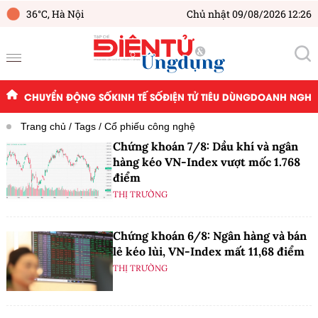
36°C,
Hà Nội
Chủ nhật 09/08/2026 12:26
CHUYỂN ĐỘNG SỐ
KINH TẾ SỐ
ĐIỆN TỬ TIÊU DÙNG
DOANH NGHIỆ
Trang chủ
Tags
Cổ phiếu công nghệ
Chứng khoán 7/8: Dầu khí và ngân
hàng kéo VN-Index vượt mốc 1.768
điểm
THỊ TRƯỜNG
Chứng khoán 6/8: Ngân hàng và bán
lẻ kéo lùi, VN-Index mất 11,68 điểm
THỊ TRƯỜNG