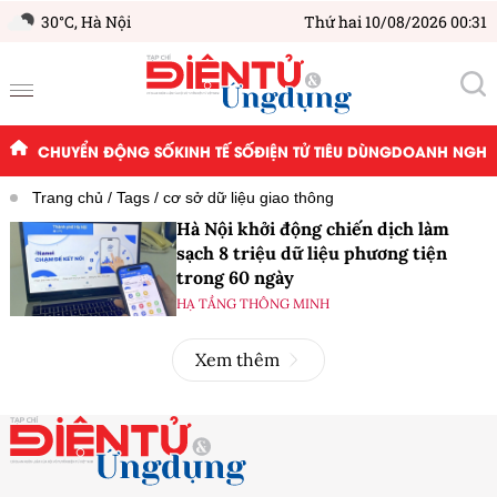
30°C,
Hà Nội
Thứ hai 10/08/2026 00:31
CHUYỂN ĐỘNG SỐ
KINH TẾ SỐ
ĐIỆN TỬ TIÊU DÙNG
DOANH NGHIỆ
Trang chủ
Tags
cơ sở dữ liệu giao thông
Hà Nội khởi động chiến dịch làm
sạch 8 triệu dữ liệu phương tiện
trong 60 ngày
HẠ TẦNG THÔNG MINH
Xem thêm