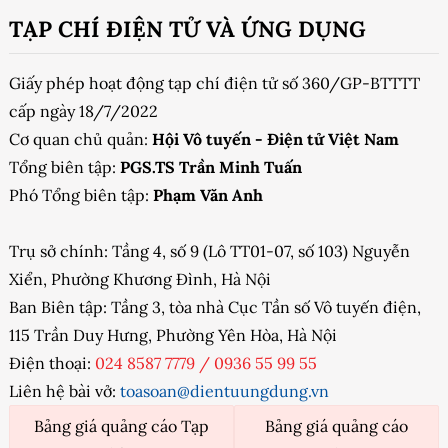
TẠP CHÍ ĐIỆN TỬ VÀ ỨNG DỤNG
Giấy phép hoạt động tạp chí điện tử số 360/GP-BTTTT
cấp ngày 18/7/2022
Cơ quan chủ quản:
Hội Vô tuyến - Điện tử Việt Nam
Tổng biên tập:
PGS.TS Trần Minh Tuấn
Phó Tổng biên tập:
Phạm Văn Anh
Trụ sở chính: Tầng 4, số 9 (Lô TT01-07, số 103) Nguyễn
Xiển, Phường Khương Đình, Hà Nội
Ban Biên tập: Tầng 3, tòa nhà Cục Tần số Vô tuyến điện,
115 Trần Duy Hưng, Phường Yên Hòa, Hà Nội
Điện thoại:
024 8587 7779
/
0936 55 99 55
Liên hệ bài vở:
toasoan@dientuungdung.vn
Bảng giá quảng cáo Tạp
Bảng giá quảng cáo