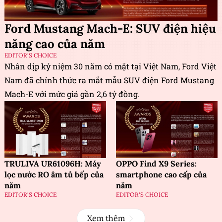
Ford Mustang Mach-E: SUV điện hiệu
năng cao của năm
EDITOR'S CHOICE
Nhân dịp kỷ niệm 30 năm có mặt tại Việt Nam, Ford Việt
Nam đã chính thức ra mắt mẫu SUV điện Ford Mustang
Mach-E với mức giá gần 2,6 tỷ đồng.
TRULIVA UR61096H: Máy
OPPO Find X9 Series:
lọc nước RO âm tủ bếp của
smartphone cao cấp của
năm
năm
EDITOR'S CHOICE
EDITOR'S CHOICE
Xem thêm