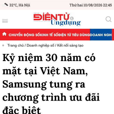
32°C,
Hà Nội
Thứ hai 10/08/2026 22:45
CHUYỂN ĐỘNG SỐ
KINH TẾ SỐ
ĐIỆN TỬ TIÊU DÙNG
DOANH NGHIỆ
Trang chủ
Doanh nghiệp số
Kết nối sáng tạo
Kỷ niệm 30 năm có
mặt tại Việt Nam,
Samsung tung ra
chương trình ưu đãi
đặc biệt