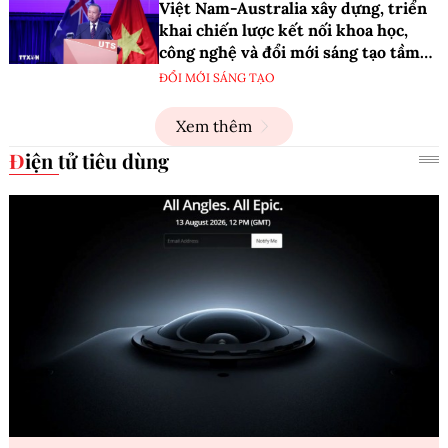
Việt Nam-Australia xây dựng, triển
khai chiến lược kết nối khoa học,
công nghệ và đổi mới sáng tạo tầm
nhìn dài hạn
ĐỔI MỚI SÁNG TẠO
Xem thêm
Điện tử tiêu dùng