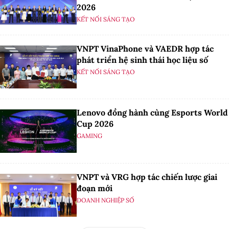
2026
KẾT NỐI SÁNG TẠO
VNPT VinaPhone và VAEDR hợp tác
phát triển hệ sinh thái học liệu số
KẾT NỐI SÁNG TẠO
Lenovo đồng hành cùng Esports World
Cup 2026
GAMING
VNPT và VRG hợp tác chiến lược giai
đoạn mới
DOANH NGHIỆP SỐ