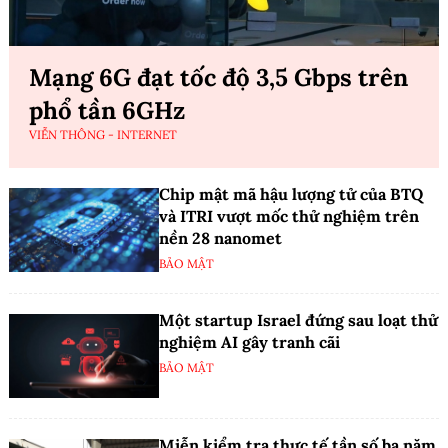
Mạng 6G đạt tốc độ 3,5 Gbps trên
phổ tần 6GHz
VIỄN THÔNG - INTERNET
Chip mật mã hậu lượng tử của BTQ
và ITRI vượt mốc thử nghiệm trên
nền 28 nanomet
BẢO MẬT
Một startup Israel đứng sau loạt thử
nghiệm AI gây tranh cãi
BẢO MẬT
Miễn kiểm tra thực tế tần số ba năm