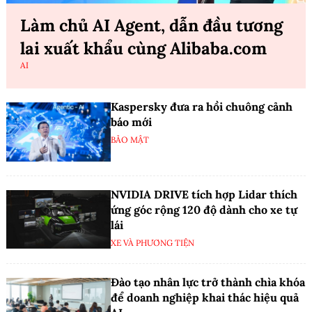
Làm chủ AI Agent, dẫn đầu tương
lai xuất khẩu cùng Alibaba.com
AI
Kaspersky đưa ra hồi chuông cảnh
báo mới
BẢO MẬT
NVIDIA DRIVE tích hợp Lidar thích
ứng góc rộng 120 độ dành cho xe tự
lái
XE VÀ PHƯƠNG TIỆN
Đào tạo nhân lực trở thành chìa khóa
để doanh nghiệp khai thác hiệu quả