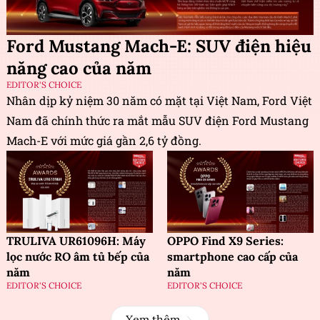
Ford Mustang Mach-E: SUV điện hiệu
năng cao của năm
EDITOR'S CHOICE
Nhân dịp kỷ niệm 30 năm có mặt tại Việt Nam, Ford Việt
Nam đã chính thức ra mắt mẫu SUV điện Ford Mustang
Mach-E với mức giá gần 2,6 tỷ đồng.
TRULIVA UR61096H: Máy
OPPO Find X9 Series:
lọc nước RO âm tủ bếp của
smartphone cao cấp của
năm
năm
EDITOR'S CHOICE
EDITOR'S CHOICE
Xem thêm