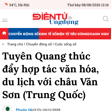
34°C,
Hà Nội
Thứ bảy 08/08/2026 12:16
CHUYỂN ĐỘNG SỐ
KINH TẾ SỐ
ĐIỆN TỬ TIÊU DÙNG
DOANH NGHIỆ
Trang chủ
Chuyển động số
Cuộc sống số
Tuyên Quang thúc
đẩy hợp tác văn hóa,
du lịch với châu Văn
Sơn (Trung Quốc)
13:23
|
10/11/2025
Phước Hà