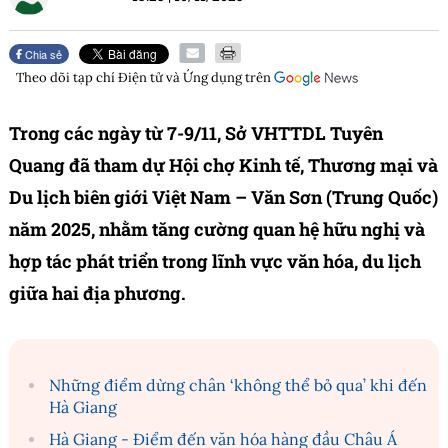
Chia sẻ
Theo dõi tạp chí
Điện tử và Ứng dụng
trên
Trong các ngày từ 7-9/11, Sở VHTTDL Tuyên
Quang đã tham dự Hội chợ Kinh tế, Thương mại và
Du lịch biên giới Việt Nam – Văn Sơn (Trung Quốc)
năm 2025, nhằm tăng cường quan hệ hữu nghị và
hợp tác phát triển trong lĩnh vực văn hóa, du lịch
giữa hai địa phương.
Những điểm dừng chân ‘không thể bỏ qua’ khi đến
Hà Giang
Hà Giang - Điểm đến văn hóa hàng đầu Châu Á