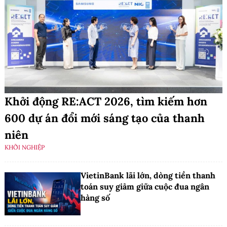
Khởi động RE:ACT 2026, tìm kiếm hơn
600 dự án đổi mới sáng tạo của thanh
niên
KHỞI NGHIỆP
VietinBank lãi lớn, dòng tiền thanh
toán suy giảm giữa cuộc đua ngân
hàng số