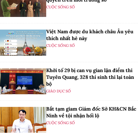
CUỘC SỐNG SỐ
Việt Nam được du khách châu Âu yêu
thích nhất hè này
CUỘC SỐNG SỐ
Khởi tố 29 bị can vụ gian lận điểm thi
Tuyên Quang, 328 thí sinh thi lại toàn
bộ
GIÁO DỤC SỐ
Bắt tạm giam Giám đốc Sở KH&CN Bắc
Ninh về tội nhận hối lộ
CUỘC SỐNG SỐ