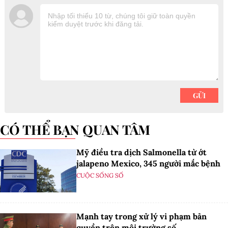
CÓ THỂ BẠN QUAN TÂM
Mỹ điều tra dịch Salmonella từ ớt
jalapeno Mexico, 345 người mắc bệnh
CUỘC SỐNG SỐ
Mạnh tay trong xử lý vi phạm bản
quyền trên môi trường số