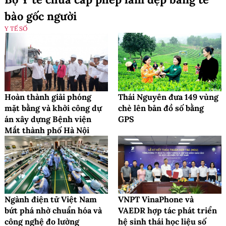
bào gốc người
Y TẾ SỐ
Hoàn thành giải phóng
Thái Nguyên đưa 149 vùng
mặt bằng và khởi công dự
chè lên bản đồ số bằng
án xây dựng Bệnh viện
GPS
Mắt thành phố Hà Nội
Ngành điện tử Việt Nam
VNPT VinaPhone và
bứt phá nhờ chuẩn hóa và
VAEDR hợp tác phát triển
công nghệ đo lường
hệ sinh thái học liệu số