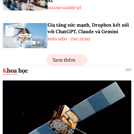
AI
DOANH NGHIỆP SỐ
Gia tăng sức mạnh, Dropbox kết nối
với ChatGPT, Claude và Gemini
PHẦN MỀM - ỨNG DỤNG
Xem thêm
Khoa học