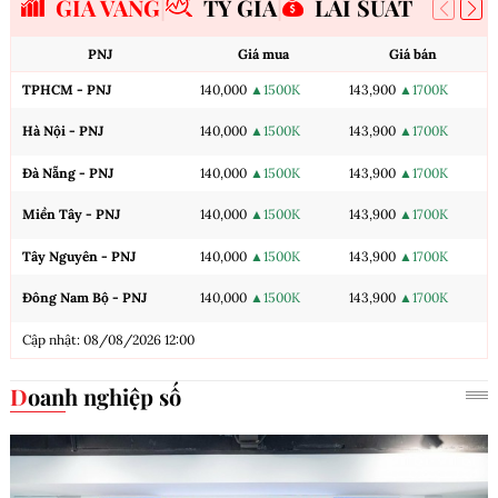
GIÁ VÀNG
TỶ GIÁ
LÃI SUẤT
PNJ
Giá mua
Giá bán
TPHCM - PNJ
140,000
▲1500K
143,900
▲1700K
Hà Nội - PNJ
140,000
▲1500K
143,900
▲1700K
Đà Nẵng - PNJ
140,000
▲1500K
143,900
▲1700K
Miền Tây - PNJ
140,000
▲1500K
143,900
▲1700K
Tây Nguyên - PNJ
140,000
▲1500K
143,900
▲1700K
Đông Nam Bộ - PNJ
140,000
▲1500K
143,900
▲1700K
Cập nhật: 08/08/2026 12:00
Doanh nghiệp số