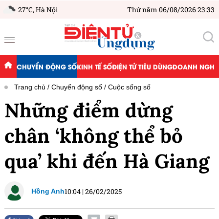
27°C,
Hà Nội
Thứ năm 06/08/2026 23:33
CHUYỂN ĐỘNG SỐ
KINH TẾ SỐ
ĐIỆN TỬ TIÊU DÙNG
DOANH NGHIỆ
Trang chủ
Chuyển động số
Cuộc sống số
Những điểm dừng
chân ‘không thể bỏ
qua’ khi đến Hà Giang
10:04
|
26/02/2025
Hồng Anh