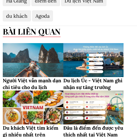
Hà Giang
điểm đến
Du lịch Việt Nam
du khách
Agoda
BÀI LIÊN QUAN
Người Việt vẫn mạnh dạn
Du lịch Úc - Việt Nam ghi
chi tiêu cho du lịch
nhận sự tăng trưởng
Du khách Việt tìm kiếm
Đâu là điểm đến được yêu
gì nhiều nhất trên
thích nhất tại Việt Nam