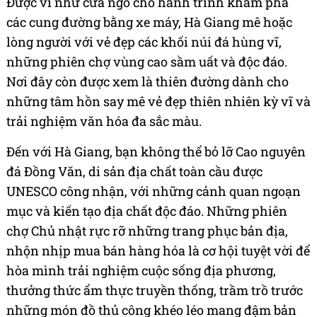
Được ví như cửa ngõ cho hành trình khám phá
các cung đường bằng xe máy, Hà Giang mê hoặc
lòng người với vẻ đẹp các khối núi đá hùng vĩ,
những phiên chợ vùng cao sầm uất và độc đáo.
Nơi đây còn được xem là thiên đường dành cho
những tâm hồn say mê vẻ đẹp thiên nhiên kỳ vĩ và
trải nghiệm văn hóa đa sắc màu.
Đến với Hà Giang, bạn không thể bỏ lỡ Cao nguyên
đá Đồng Văn, di sản địa chất toàn cầu được
UNESCO công nhận, với những cảnh quan ngoạn
mục và kiến tạo địa chất độc đáo. Những phiên
chợ Chủ nhật rực rỡ những trang phục bản địa,
nhộn nhịp mua bán hàng hóa là cơ hội tuyệt vời để
hòa mình trải nghiệm cuộc sống địa phương,
thưởng thức ẩm thực truyền thống, trầm trồ trước
những món đồ thủ công khéo léo mang đậm bản