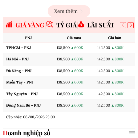
Xem thêm
GIÁ VÀNG
TỶ GIÁ
LÃI SUẤT
PNJ
Giá mua
Giá bán
TPHCM - PNJ
138,500
▲600K
142,500
▲800K
Hà Nội - PNJ
138,500
▲600K
142,500
▲800K
Đà Nẵng - PNJ
138,500
▲600K
142,500
▲800K
Miền Tây - PNJ
138,500
▲600K
142,500
▲800K
Tây Nguyên - PNJ
138,500
▲600K
142,500
▲800K
Đông Nam Bộ - PNJ
138,500
▲600K
142,500
▲800K
Cập nhật: 06/08/2026 23:00
Doanh nghiệp số