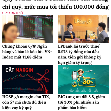
chỉ quỹ, mức mua tối thiểu 100.000 đồng
GIAO DỊCH SỐ
Chứng khoán 6/8: Ngân
LPBank lãi trước thuế
hàng và bán lẻ kéo lùi, VN-
5.973 tỷ đồng nửa đầu
Index mất 11,68 điểm
năm, tiền gửi không kỳ
hạn giảm tỷ trọng
HOSE gỡ margin cho TIX,
BIC tung ưu đãi 8.8, giảm
còn 57 mã chưa đủ điều
tới 30% phí nhiều sản
kiện vay ký quỹ
phẩm bảo hiểm