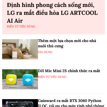
Định hình phong cách sống mới,
LG ra mắt điều hòa LG ARTCOOL
AI Air
ĐIỆN TỬ TIÊU DÙNG
Thêm một lựa chọn mới cho nhà
nuôi thú cưng
GIA DỤNG
DJI Mic Mini 2S chính thức ra mắt
ĐIỆN TỬ TIÊU DÙNG
Gainward ra mắt RTX 3060 Python
II OC, tối ưu cho máy tính phổ thông