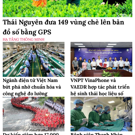
Thái Nguyên đưa 149 vùng chè lên bản
đồ số bằng GPS
HẠ TẦNG THÔNG MINH
Ngành điện tử Việt Nam
VNPT VinaPhone và
bứt phá nhờ chuẩn hóa và
VAEDR hợp tác phát triển
công nghệ đo lường
hệ sinh thái học liệu số
Dự kiến giảm hơn 17.000
Bệnh viện Thanh Nhàn