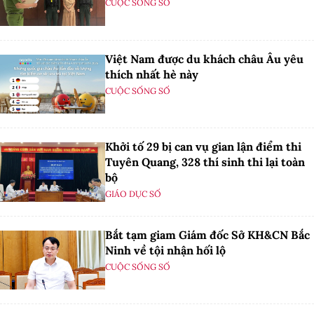
CUỘC SỐNG SỐ
Việt Nam được du khách châu Âu yêu
thích nhất hè này
CUỘC SỐNG SỐ
Khởi tố 29 bị can vụ gian lận điểm thi
Tuyên Quang, 328 thí sinh thi lại toàn
bộ
GIÁO DỤC SỐ
Bắt tạm giam Giám đốc Sở KH&CN Bắc
Ninh về tội nhận hối lộ
CUỘC SỐNG SỐ