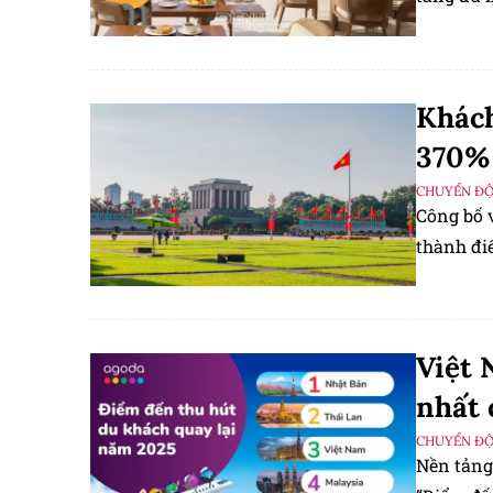
Khách
370%
CHUYỂN Đ
Công bố 
thành đi
Việt 
nhất 
CHUYỂN Đ
Nền tảng