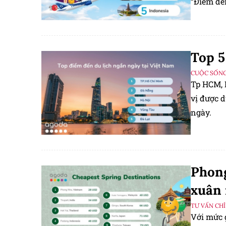
“Điểm đế
Top 5
CUỘC SỐNG
Tp HCM, 
vị được 
ngày.
Phong
xuân
TƯ VẤN CHỈ
Với mức 