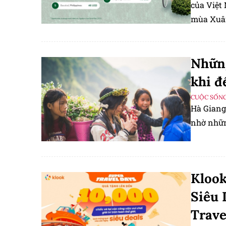
của Việt
mùa Xuâ
Những
khi đ
CUỘC SỐNG
Hà Giang
nhờ nhữn
Klook
Siêu 
Trave