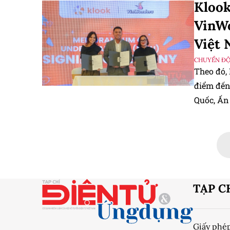
Klook
VinWo
Việt
CHUYỂN Đ
Theo đó,
điểm đến
Quốc, Ấn 
TẠP C
Giấy phé