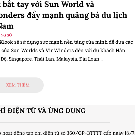
 bắt tay với Sun World và
nders đẩy mạnh quảng bá du lịch
 Nam
ỘNG SỐ
 Klook sẽ sử dụng sức mạnh nền tảng của mình để đưa các
 của Sun Worlds và VinWinders đến với du khách Hàn
Độ, Singapore, Thái Lan, Malaysia, Đài Loan…
XEM THÊM
HÍ ĐIỆN TỬ VÀ ỨNG DỤNG
p hoạt động tạp chí điện tử số 360/GP-BTTTT cấp ngày 18/