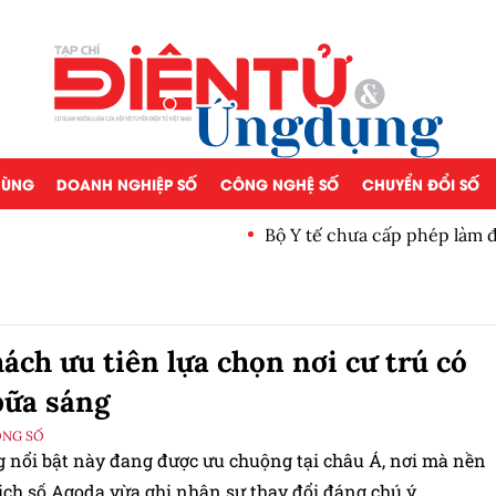
 DÙNG
DOANH NGHIỆP SỐ
CÔNG NGHỆ SỐ
CHUYỂN ĐỔI SỐ
Bộ Y tế chưa cấp phép làm đẹp bằng tế bào gốc n
ách ưu tiên lựa chọn nơi cư trú có
bữa sáng
ỘNG SỐ
 nổi bật này đang được ưu chuộng tại châu Á, nơi mà nền
ịch số Agoda vừa ghi nhận sự thay đổi đáng chú ý.