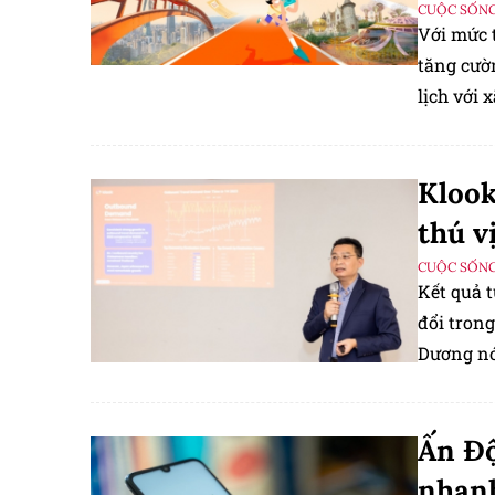
CUỘC SỐNG
Với mức t
tăng cườ
lịch với 
Klook
thú v
CUỘC SỐNG
Kết quả 
đổi trong
Dương nó
Ấn Độ
nhanh