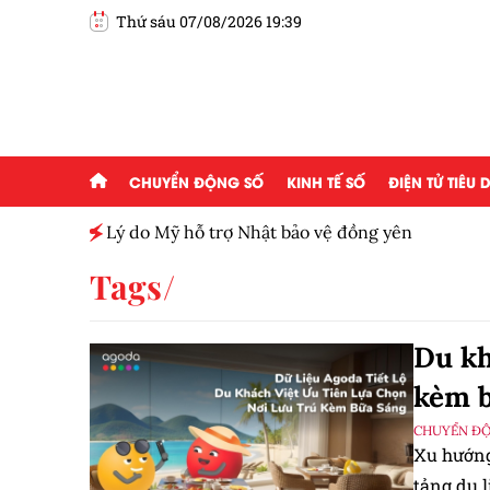
Thứ sáu 07/08/2026 19:39
CHUYỂN ĐỘNG SỐ
KINH TẾ SỐ
ĐIỆN TỬ TIÊU
 hỗ trợ Nhật bảo vệ đồng yên
Tags
Du kh
kèm 
CHUYỂN Đ
Xu hướng
tảng du l