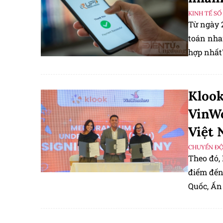
KINH TẾ SỐ
Từ ngày 
toán nha
hợp nhất"
Klook
VinWo
Việt
CHUYỂN Đ
Theo đó,
điểm đến
Quốc, Ấn 