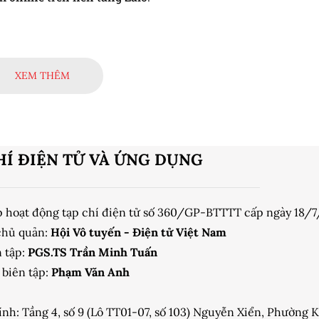
XEM THÊM
HÍ ĐIỆN TỬ VÀ ỨNG DỤNG
p hoạt động tạp chí điện tử số 360/GP-BTTTT cấp ngày 18/
chủ quản:
Hội Vô tuyến - Điện tử Việt Nam
 tập:
PGS.TS Trần Minh Tuấn
biên tập:
Phạm Văn Anh
ính: Tầng 4, số 9 (Lô TT01-07, số 103) Nguyễn Xiển, Phường