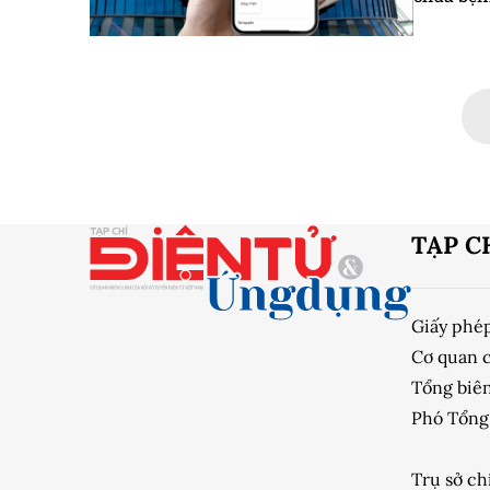
TẠP C
Giấy phé
Cơ quan 
Tổng biên
Phó Tổng 
Trụ sở ch