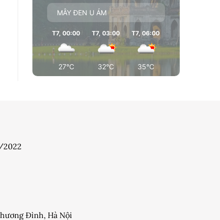
MÂY ĐEN U ÁM
T7, 00:00
T7, 03:00
T7, 06:00
T7, 09:00
T7
27°C
32°C
35°C
36°C
7/2022
 Khương Đình, Hà Nội