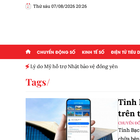
Thứ sáu 07/08/2026 20:26
CHUYỂN ĐỘNG SỐ
KINH TẾ SỐ
ĐIỆN TỬ TIÊU
h toàn
Lý do Mỹ hỗ trợ Nhật bảo vệ đồng yên
Tags
Tỉnh 
trên 
CHUYỂN ĐỔ
Tỉnh Bạc 
chữa bện