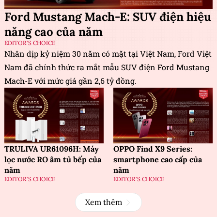
Ford Mustang Mach-E: SUV điện hiệu
năng cao của năm
EDITOR'S CHOICE
Nhân dịp kỷ niệm 30 năm có mặt tại Việt Nam, Ford Việt
Nam đã chính thức ra mắt mẫu SUV điện Ford Mustang
Mach-E với mức giá gần 2,6 tỷ đồng.
TRULIVA UR61096H: Máy
OPPO Find X9 Series:
lọc nước RO âm tủ bếp của
smartphone cao cấp của
năm
năm
EDITOR'S CHOICE
EDITOR'S CHOICE
Xem thêm