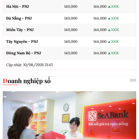
Hà Nội - PNJ
140,000
144,000
▲100K
Đà Nẵng - PNJ
140,000
144,000
▲100K
Miền Tây - PNJ
140,000
144,000
▲100K
Tây Nguyên - PNJ
140,000
144,000
▲100K
Đông Nam Bộ - PNJ
140,000
144,000
▲100K
Cập nhật: 10/08/2026 21:45
Doanh nghiệp số