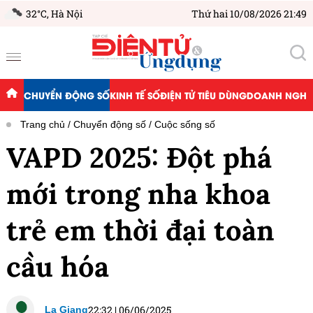
32°C,
Hà Nội
Thứ hai 10/08/2026 21:49
CHUYỂN ĐỘNG SỐ
KINH TẾ SỐ
ĐIỆN TỬ TIÊU DÙNG
DOANH NGHIỆ
Trang chủ
Chuyển động số
Cuộc sống số
VAPD 2025: Đột phá
mới trong nha khoa
trẻ em thời đại toàn
cầu hóa
22:32
|
06/06/2025
La Giang