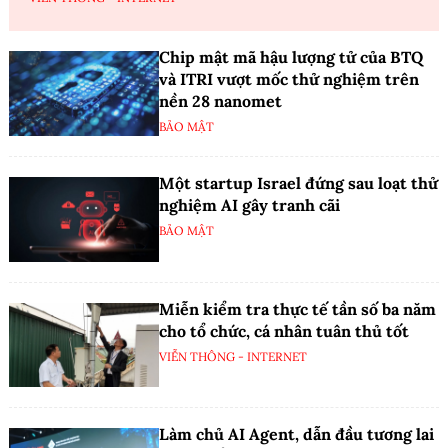
Chip mật mã hậu lượng tử của BTQ
và ITRI vượt mốc thử nghiệm trên
nền 28 nanomet
BẢO MẬT
Một startup Israel đứng sau loạt thử
nghiệm AI gây tranh cãi
BẢO MẬT
Miễn kiểm tra thực tế tần số ba năm
cho tổ chức, cá nhân tuân thủ tốt
VIỄN THÔNG - INTERNET
Làm chủ AI Agent, dẫn đầu tương lai