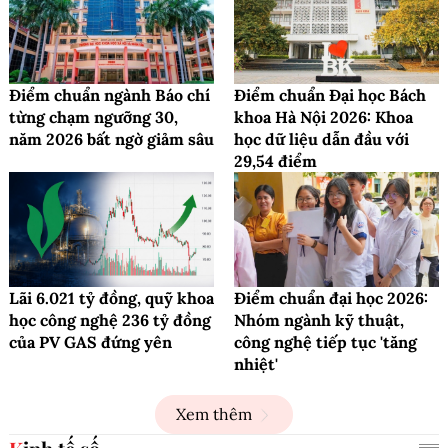
Điểm chuẩn ngành Báo chí
Điểm chuẩn Đại học Bách
từng chạm ngưỡng 30,
khoa Hà Nội 2026: Khoa
năm 2026 bất ngờ giảm sâu
học dữ liệu dẫn đầu với
29,54 điểm
Lãi 6.021 tỷ đồng, quỹ khoa
Điểm chuẩn đại học 2026:
học công nghệ 236 tỷ đồng
Nhóm ngành kỹ thuật,
của PV GAS đứng yên
công nghệ tiếp tục 'tăng
nhiệt'
Xem thêm