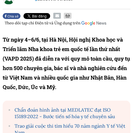
Chia sẻ
Theo dõi tạp chí
Điện tử và Ứng dụng
trên
Từ ngày 4–6/6, tại Hà Nội, Hội nghị Khoa học và
Triển lãm Nha khoa trẻ em quốc tế lần thứ nhất
(VAPD 2025) đã diễn ra với quy mô toàn cầu, quy tụ
hơn 500 chuyên gia, bác sĩ và nhà nghiên cứu đến
từ Việt Nam và nhiều quốc gia như Nhật Bản, Hàn
Quốc, Đức, Úc và Mỹ.
Chẩn đoán hình ảnh tại MEDLATEC đạt ISO
15189:2022 - Bước tiến số hóa y tế chuyên sâu
Trao giải cuộc thi tìm hiểu 70 năm ngành Y tế Việt
Nam