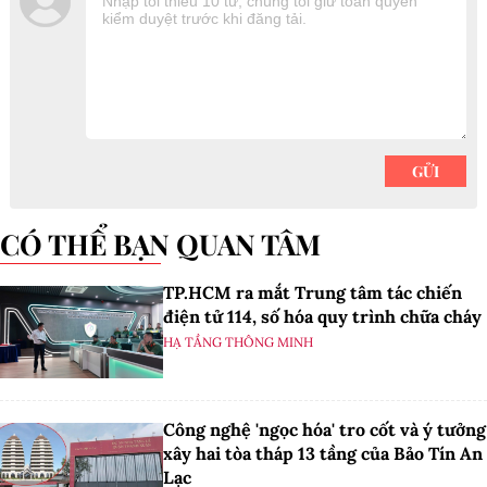
CÓ THỂ BẠN QUAN TÂM
TP.HCM ra mắt Trung tâm tác chiến
điện tử 114, số hóa quy trình chữa cháy
HẠ TẦNG THÔNG MINH
Công nghệ 'ngọc hóa' tro cốt và ý tưởng
xây hai tòa tháp 13 tầng của Bảo Tín An
Lạc