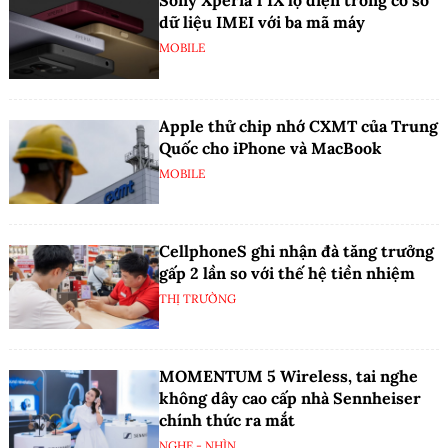
Sony Xperia 1 IX lộ diện trong cơ sở
dữ liệu IMEI với ba mã máy
MOBILE
Apple thử chip nhớ CXMT của Trung
Quốc cho iPhone và MacBook
MOBILE
CellphoneS ghi nhận đà tăng trưởng
gấp 2 lần so với thế hệ tiền nhiệm
THỊ TRƯỜNG
MOMENTUM 5 Wireless, tai nghe
không dây cao cấp nhà Sennheiser
chính thức ra mắt
NGHE - NHÌN