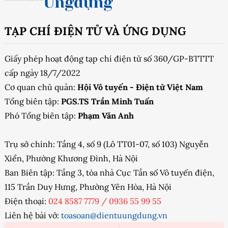
TẠP CHÍ ĐIỆN TỬ VÀ ỨNG DỤNG
Giấy phép hoạt động tạp chí điện tử số 360/GP-BTTTT
cấp ngày 18/7/2022
Cơ quan chủ quản:
Hội Vô tuyến - Điện tử Việt Nam
Tổng biên tập:
PGS.TS Trần Minh Tuấn
Phó Tổng biên tập:
Phạm Văn Anh
Trụ sở chính: Tầng 4, số 9 (Lô TT01-07, số 103) Nguyễn
Xiển, Phường Khương Đình, Hà Nội
Ban Biên tập: Tầng 3, tòa nhà Cục Tần số Vô tuyến điện,
115 Trần Duy Hưng, Phường Yên Hòa, Hà Nội
Điện thoại:
024 8587 7779
/
0936 55 99 55
Liên hệ bài vở:
toasoan@dientuungdung.vn