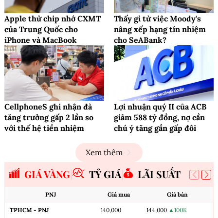
Apple thử chip nhớ CXMT
Thấy gì từ việc Moody's
của Trung Quốc cho
nâng xếp hạng tín nhiệm
iPhone và MacBook
cho SeABank?
CellphoneS ghi nhận đà
Lợi nhuận quý II của ACB
tăng trưởng gấp 2 lần so
giảm 588 tỷ đồng, nợ cần
với thế hệ tiền nhiệm
chú ý tăng gần gấp đôi
Xem thêm
GIÁ VÀNG
TỶ GIÁ
LÃI SUẤT
PNJ
Giá mua
Giá bán
TPHCM - PNJ
140,000
144,000
▲100K