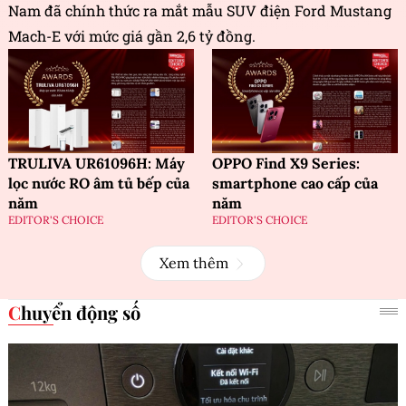
Nam đã chính thức ra mắt mẫu SUV điện Ford Mustang
Mach-E với mức giá gần 2,6 tỷ đồng.
TRULIVA UR61096H: Máy
OPPO Find X9 Series:
lọc nước RO âm tủ bếp của
smartphone cao cấp của
năm
năm
EDITOR'S CHOICE
EDITOR'S CHOICE
Xem thêm
Chuyển động số