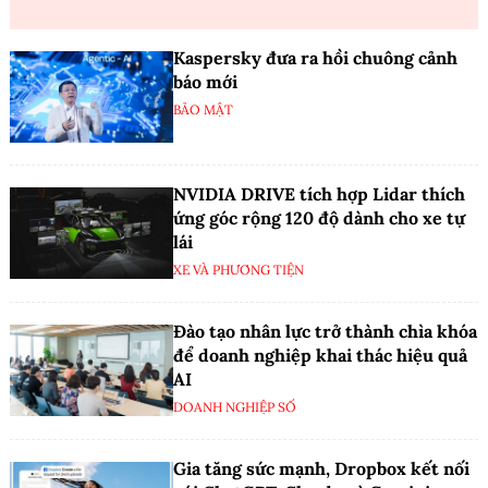
Kaspersky đưa ra hồi chuông cảnh
báo mới
BẢO MẬT
NVIDIA DRIVE tích hợp Lidar thích
ứng góc rộng 120 độ dành cho xe tự
lái
XE VÀ PHƯƠNG TIỆN
Đào tạo nhân lực trở thành chìa khóa
để doanh nghiệp khai thác hiệu quả
AI
DOANH NGHIỆP SỐ
Gia tăng sức mạnh, Dropbox kết nối