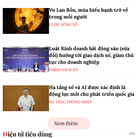
Vu Lan Bồn, mùa hiếu hạnh trở về
trong mỗi người
CUỘC SỐNG SỐ
Luật Kinh doanh bất động sản (sửa
đổi) hướng tới giao dịch số, giảm thủ
tục cho doanh nghiệp
CHÍNH SÁCH SỐ
Hạ tầng số và AI được xác định là
động lực mới cho phát triển quốc gia
HẠ TẦNG THÔNG MINH
Xem thêm
Điện tử tiêu dùng