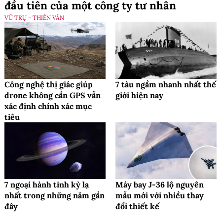
đầu tiên của một công ty tư nhân
VŨ TRỤ - THIÊN VĂN
Công nghệ thị giác giúp
7 tàu ngầm nhanh nhất thế
drone không cần GPS vẫn
giới hiện nay
xác định chính xác mục
tiêu
7 ngoại hành tinh kỳ lạ
Máy bay J-36 lộ nguyên
nhất trong những năm gần
mẫu mới với nhiều thay
đây
đổi thiết kế