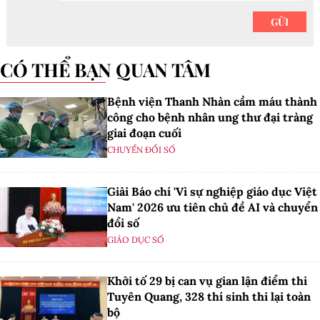
CÓ THỂ BẠN QUAN TÂM
Bệnh viện Thanh Nhàn cầm máu thành
công cho bệnh nhân ung thư đại tràng
giai đoạn cuối
CHUYỂN ĐỔI SỐ
Giải Báo chí 'Vì sự nghiệp giáo dục Việt
Nam' 2026 ưu tiên chủ đề AI và chuyển
đổi số
GIÁO DỤC SỐ
Khởi tố 29 bị can vụ gian lận điểm thi
Tuyên Quang, 328 thí sinh thi lại toàn
bộ