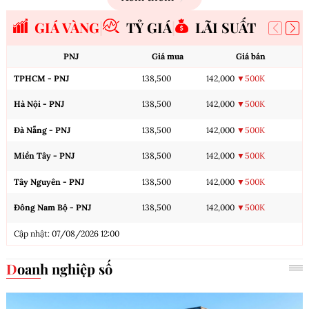
GIÁ VÀNG
TỶ GIÁ
LÃI SUẤT
PNJ
Giá mua
Giá bán
TPHCM - PNJ
138,500
142,000
▼500K
Hà Nội - PNJ
138,500
142,000
▼500K
Đà Nẵng - PNJ
138,500
142,000
▼500K
Miền Tây - PNJ
138,500
142,000
▼500K
Tây Nguyên - PNJ
138,500
142,000
▼500K
Đông Nam Bộ - PNJ
138,500
142,000
▼500K
Cập nhật: 07/08/2026 12:00
Doanh nghiệp số