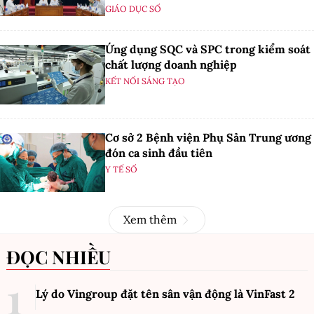
GIÁO DỤC SỐ
Ứng dụng SQC và SPC trong kiểm soát
chất lượng doanh nghiệp
KẾT NỐI SÁNG TẠO
Cơ sở 2 Bệnh viện Phụ Sản Trung ương
đón ca sinh đầu tiên
Y TẾ SỐ
Xem thêm
ĐỌC NHIỀU
Lý do Vingroup đặt tên sân vận động là VinFast
2