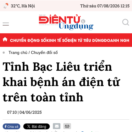
32°C,
Hà Nội
Thứ sáu 07/08/2026 12:15
CHUYỂN ĐỘNG SỐ
KINH TẾ SỐ
ĐIỆN TỬ TIÊU DÙNG
DOANH NGHIỆ
Trang chủ
Chuyển đổi số
Tỉnh Bạc Liêu triển
khai bệnh án điện tử
trên toàn tỉnh
07:10
|
04/06/2025
Chia sẻ