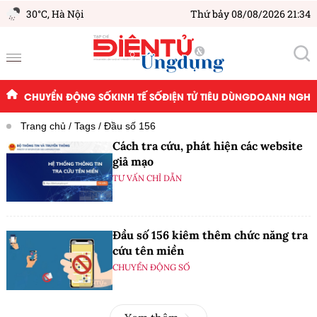
30°C,
Hà Nội
Thứ bảy 08/08/2026 21:34
CHUYỂN ĐỘNG SỐ
KINH TẾ SỐ
ĐIỆN TỬ TIÊU DÙNG
DOANH NGHIỆ
Trang chủ
Tags
Đầu số 156
Cách tra cứu, phát hiện các website
giả mạo
TƯ VẤN CHỈ DẪN
Đầu số 156 kiêm thêm chức năng tra
cứu tên miền
CHUYỂN ĐỘNG SỐ