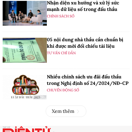
Nhận diện xu hướng và xử lý sức
mạnh dữ liệu số trong đấu thầu
CHÍNH SÁCH SỐ
05 nội dung nhà thầu cần chuẩn bị
khi được mời đối chiếu tài liệu
TƯ VẤN CHỈ DẪN
Nhiều chính sách ưu đãi đấu thầu
trong Nghị định số 24/2024/NĐ-CP
CHUYỂN ĐỘNG SỐ
Xem thêm