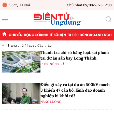
36°C,
Hà Nội
Chủ nhật 09/08/2026 12:08
CHUYỂN ĐỘNG SỐ
KINH TẾ SỐ
ĐIỆN TỬ TIÊU DÙNG
DOANH NGHIỆ
Trang chủ
Tags
đấu thầu
Thanh tra chỉ rõ hàng loạt sai phạm
tại dự án sân bay Long Thành
CUỘC SỐNG SỐ
Điều gì xảy ra tại dự án 500kV mạch
3 khiến 47 cán bộ, lãnh đạo doanh
nghiệp bị khởi tố?
NĂNG LƯỢNG