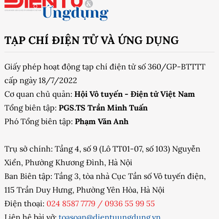
TẠP CHÍ ĐIỆN TỬ VÀ ỨNG DỤNG
Giấy phép hoạt động tạp chí điện tử số 360/GP-BTTTT
cấp ngày 18/7/2022
Cơ quan chủ quản:
Hội Vô tuyến - Điện tử Việt Nam
Tổng biên tập:
PGS.TS Trần Minh Tuấn
Phó Tổng biên tập:
Phạm Văn Anh
Trụ sở chính: Tầng 4, số 9 (Lô TT01-07, số 103) Nguyễn
Xiển, Phường Khương Đình, Hà Nội
Ban Biên tập: Tầng 3, tòa nhà Cục Tần số Vô tuyến điện,
115 Trần Duy Hưng, Phường Yên Hòa, Hà Nội
Điện thoại:
024 8587 7779
/
0936 55 99 55
Liên hệ bài vở:
toasoan@dientuungdung.vn