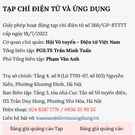
TẠP CHÍ ĐIỆN TỬ VÀ ỨNG DỤNG
Giấy phép hoạt động tạp chí điện tử số 360/GP-BTTTT
cấp ngày 18/7/2022
Cơ quan chủ quản:
Hội Vô tuyến - Điện tử Việt Nam
Tổng biên tập:
PGS.TS Trần Minh Tuấn
Phó Tổng biên tập:
Phạm Văn Anh
Trụ sở chính: Tầng 4, số 9 (Lô TT01-07, số 103) Nguyễn
Xiển, Phường Khương Đình, Hà Nội
Ban Biên tập: Tầng 3, tòa nhà Cục Tần số Vô tuyến điện,
115 Trần Duy Hưng, Phường Yên Hòa, Hà Nội
Điện thoại:
024 8587 7779
/
0936 55 99 55
Liên hệ bài vở:
toasoan@dientuungdung.vn
Bảng giá quảng cáo Tạp
Bảng giá quảng cáo