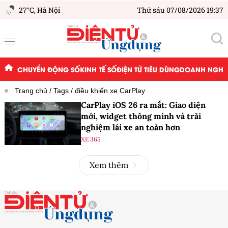
27°C,
Hà Nội
Thứ sáu 07/08/2026 19:37
CHUYỂN ĐỘNG SỐ
KINH TẾ SỐ
ĐIỆN TỬ TIÊU DÙNG
DOANH NGHIỆ
Trang chủ
Tags
điều khiển xe CarPlay
CarPlay iOS 26 ra mắt: Giao diện
mới, widget thông minh và trải
nghiệm lái xe an toàn hơn
XE 365
Xem thêm