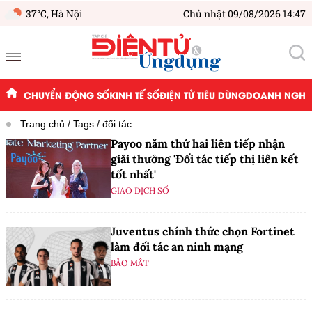
37°C,
Hà Nội
Chủ nhật 09/08/2026 14:47
CHUYỂN ĐỘNG SỐ
KINH TẾ SỐ
ĐIỆN TỬ TIÊU DÙNG
DOANH NGHIỆ
Trang chủ
Tags
đối tác
Payoo năm thứ hai liên tiếp nhận
giải thưởng 'Đối tác tiếp thị liên kết
tốt nhất'
GIAO DỊCH SỐ
Juventus chính thức chọn Fortinet
làm đối tác an ninh mạng
BẢO MẬT