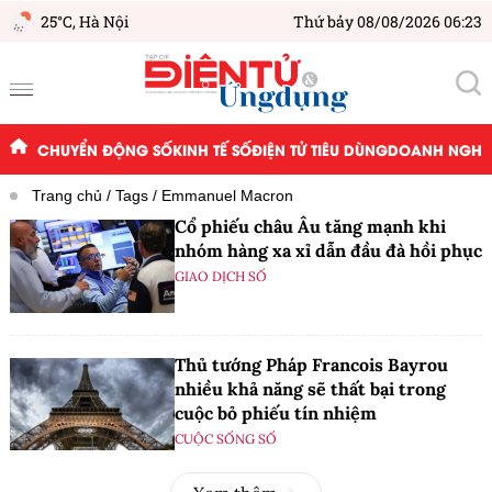
25°C,
Hà Nội
Thứ bảy 08/08/2026 06:23
CHUYỂN ĐỘNG SỐ
KINH TẾ SỐ
ĐIỆN TỬ TIÊU DÙNG
DOANH NGHIỆ
Trang chủ
Tags
Emmanuel Macron
Cổ phiếu châu Âu tăng mạnh khi
nhóm hàng xa xỉ dẫn đầu đà hồi phục
GIAO DỊCH SỐ
Thủ tướng Pháp Francois Bayrou
nhiều khả năng sẽ thất bại trong
cuộc bỏ phiếu tín nhiệm
CUỘC SỐNG SỐ