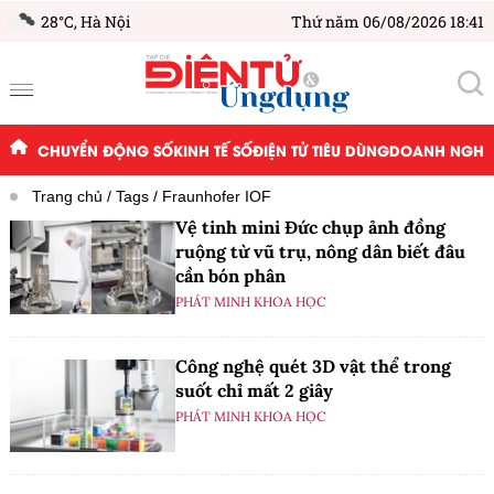
28°C,
Hà Nội
Thứ năm 06/08/2026 18:41
CHUYỂN ĐỘNG SỐ
KINH TẾ SỐ
ĐIỆN TỬ TIÊU DÙNG
DOANH NGHIỆ
Trang chủ
Tags
Fraunhofer IOF
Vệ tinh mini Đức chụp ảnh đồng
ruộng từ vũ trụ, nông dân biết đâu
cần bón phân
PHÁT MINH KHOA HỌC
Công nghệ quét 3D vật thể trong
suốt chỉ mất 2 giây
PHÁT MINH KHOA HỌC