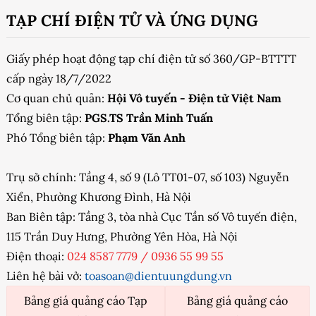
TẠP CHÍ ĐIỆN TỬ VÀ ỨNG DỤNG
Giấy phép hoạt động tạp chí điện tử số 360/GP-BTTTT
cấp ngày 18/7/2022
Cơ quan chủ quản:
Hội Vô tuyến - Điện tử Việt Nam
Tổng biên tập:
PGS.TS Trần Minh Tuấn
Phó Tổng biên tập:
Phạm Văn Anh
Trụ sở chính: Tầng 4, số 9 (Lô TT01-07, số 103) Nguyễn
Xiển, Phường Khương Đình, Hà Nội
Ban Biên tập: Tầng 3, tòa nhà Cục Tần số Vô tuyến điện,
115 Trần Duy Hưng, Phường Yên Hòa, Hà Nội
Điện thoại:
024 8587 7779
/
0936 55 99 55
Liên hệ bài vở:
toasoan@dientuungdung.vn
Bảng giá quảng cáo Tạp
Bảng giá quảng cáo