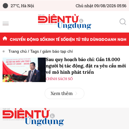
27°C,
Hà Nội
Chủ nhật 09/08/2026 05:56
CHUYỂN ĐỘNG SỐ
KINH TẾ SỐ
ĐIỆN TỬ TIÊU DÙNG
DOANH NGHIỆ
Trang chủ
Tags
giảm báo tạp chí
Sau quy hoạch báo chí: Gần 18.000
người bị tác động, đặt ra yêu cầu mới
về mô hình phát triển
CHÍNH SÁCH SỐ
Xem thêm