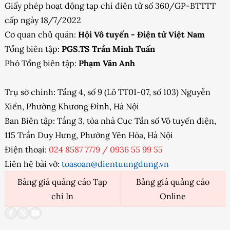
Giấy phép hoạt động tạp chí điện tử số 360/GP-BTTTT
cấp ngày 18/7/2022
Cơ quan chủ quản:
Hội Vô tuyến - Điện tử Việt Nam
Tổng biên tập:
PGS.TS Trần Minh Tuấn
Phó Tổng biên tập:
Phạm Văn Anh
Trụ sở chính: Tầng 4, số 9 (Lô TT01-07, số 103) Nguyễn
Xiển, Phường Khương Đình, Hà Nội
Ban Biên tập: Tầng 3, tòa nhà Cục Tần số Vô tuyến điện,
115 Trần Duy Hưng, Phường Yên Hòa, Hà Nội
Điện thoại:
024 8587 7779
/
0936 55 99 55
Liên hệ bài vở:
toasoan@dientuungdung.vn
Bảng giá quảng cáo Tạp
Bảng giá quảng cáo
chí In
Online