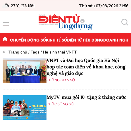
27°C,
Hà Nội
Thứ sáu 07/08/2026 21:56
CHUYỂN ĐỘNG SỐ
KINH TẾ SỐ
ĐIỆN TỬ TIÊU DÙNG
DOANH NGHIỆ
Trang chủ
Tags
Hệ sinh thái VNPT
VNPT và Đại học Quốc gia Hà Nội
hợp tác toàn diện về khoa học, công
nghệ và giáo dục
KHÔNG GIAN SỐ
MyTV: mua gói K+ tặng 2 tháng cước
CUỘC SỐNG SỐ