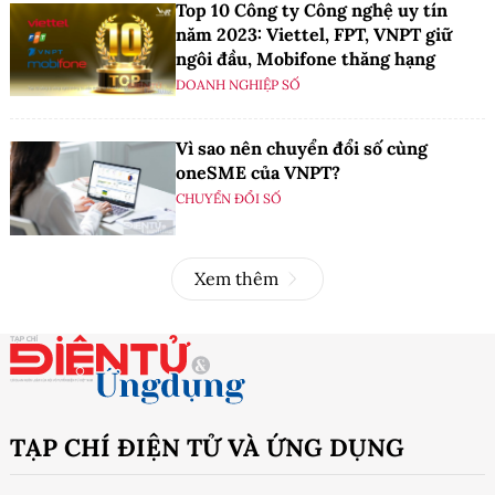
Top 10 Công ty Công nghệ uy tín
năm 2023: Viettel, FPT, VNPT giữ
ngôi đầu, Mobifone thăng hạng
DOANH NGHIỆP SỐ
Vì sao nên chuyển đổi số cùng
oneSME của VNPT?
CHUYỂN ĐỔI SỐ
Xem thêm
TẠP CHÍ ĐIỆN TỬ VÀ ỨNG DỤNG