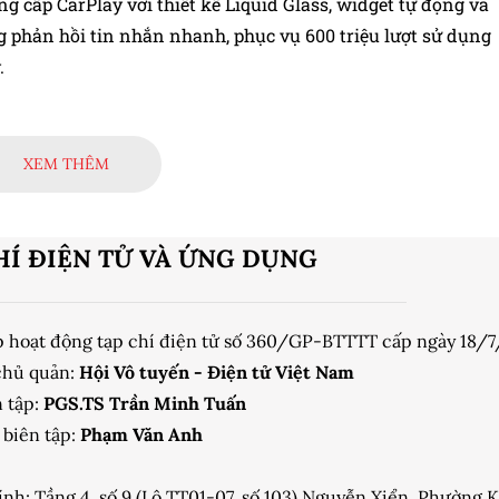
g cấp CarPlay với thiết kế Liquid Glass, widget tự động và
g phản hồi tin nhắn nhanh, phục vụ 600 triệu lượt sử dụng
.
XEM THÊM
HÍ ĐIỆN TỬ VÀ ỨNG DỤNG
p hoạt động tạp chí điện tử số 360/GP-BTTTT cấp ngày 18/
chủ quản:
Hội Vô tuyến - Điện tử Việt Nam
 tập:
PGS.TS Trần Minh Tuấn
biên tập:
Phạm Văn Anh
ính: Tầng 4, số 9 (Lô TT01-07, số 103) Nguyễn Xiển, Phường