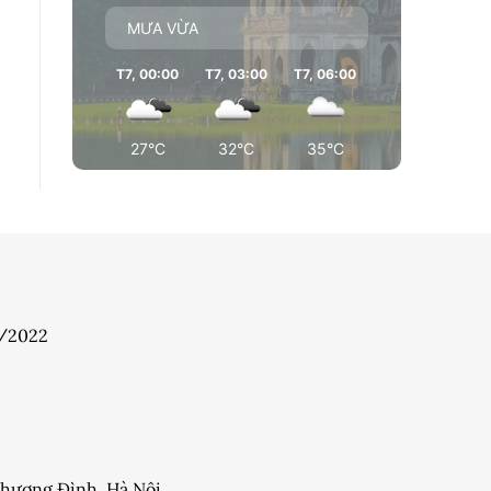
MƯA VỪA
T7, 00:00
T7, 03:00
T7, 06:00
T7, 09:00
T7
27°C
32°C
35°C
35°C
7/2022
 Khương Đình, Hà Nội