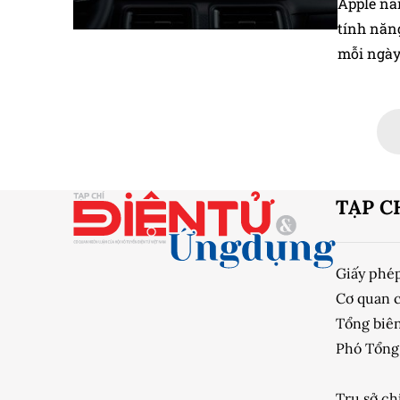
Apple nân
tính năn
mỗi ngày
TẠP C
Giấy phé
Cơ quan 
Tổng biên
Phó Tổng 
Trụ sở ch