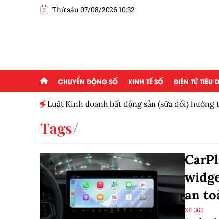
Thứ sáu 07/08/2026 10:32
CHUYỂN ĐỘNG SỐ
KINH TẾ SỐ
ĐIỆN TỬ TIÊU
Luật Kinh doanh bất động sản (sửa đổi) hướng t
tục cho doanh nghiệp
Tags
CarPl
widge
an to
XE 365