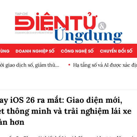
 DÙNG
DOANH NGHIỆP SỐ
CÔNG NGHỆ SỐ
CHUYỂN ĐỔI SỐ
ới giao dịch số, giảm thủ
Hạ tầng số và AI được xác đị
ay iOS 26 ra mắt: Giao diện mới,
t thông minh và trải nghiệm lái xe
àn hơn