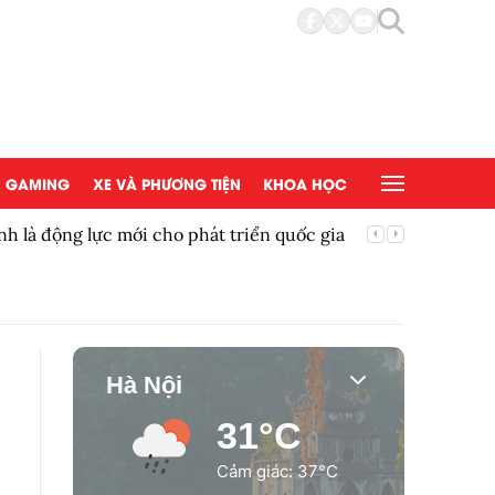
GAMING
XE VÀ PHƯƠNG TIỆN
KHOA HỌC
nh là động lực mới cho phát triển quốc gia
Làm chủ 
Hà Nội
31°C
Cảm giác: 37°C