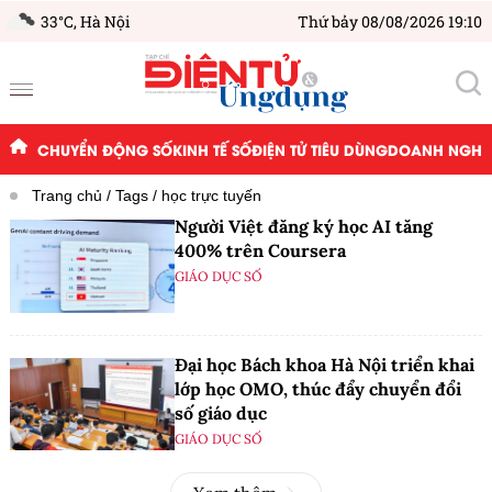
33°C,
Hà Nội
Thứ bảy 08/08/2026 19:10
CHUYỂN ĐỘNG SỐ
KINH TẾ SỐ
ĐIỆN TỬ TIÊU DÙNG
DOANH NGHIỆ
Trang chủ
Tags
học trực tuyến
Người Việt đăng ký học AI tăng
400% trên Coursera
GIÁO DỤC SỐ
Đại học Bách khoa Hà Nội triển khai
lớp học OMO, thúc đẩy chuyển đổi
số giáo dục
GIÁO DỤC SỐ