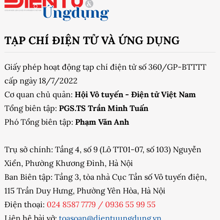
TẠP CHÍ ĐIỆN TỬ VÀ ỨNG DỤNG
Giấy phép hoạt động tạp chí điện tử số 360/GP-BTTTT
cấp ngày 18/7/2022
Cơ quan chủ quản:
Hội Vô tuyến - Điện tử Việt Nam
Tổng biên tập:
PGS.TS Trần Minh Tuấn
Phó Tổng biên tập:
Phạm Văn Anh
Trụ sở chính: Tầng 4, số 9 (Lô TT01-07, số 103) Nguyễn
Xiển, Phường Khương Đình, Hà Nội
Ban Biên tập: Tầng 3, tòa nhà Cục Tần số Vô tuyến điện,
115 Trần Duy Hưng, Phường Yên Hòa, Hà Nội
Điện thoại:
024 8587 7779
/
0936 55 99 55
Liên hệ bài vở:
toasoan@dientuungdung.vn