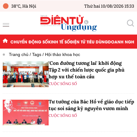
38°C,
Hà Nội
Thứ hai 10/08/2026 15:33
CHUYỂN ĐỘNG SỐ
KINH TẾ SỐ
ĐIỆN TỬ TIÊU DÙNG
DOANH NGHIỆ
Trang chủ
Tags
Hội thảo khoa học
'Con đường tương lai' khởi động
Tập 2 với chiến lược quốc gia phù
hợp xu thế toàn cầu
CUỘC SỐNG SỐ
Tư tưởng của Bác Hồ về giáo dục tiếp
tục soi sáng kỷ nguyên vươn mình
CUỘC SỐNG SỐ