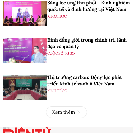
Sàng lọc ung thư phổi - Kinh nghiệm
quốc tế và định hướng tại Việt Nam
KHOA HỌC
Bình đẳng giới trong chính trị, lãnh
đạo và quản lý
CUỘC SỐNG SỐ
Thị trường carbon: Động lực phát
triển kinh tế xanh ở Việt Nam
KINH TẾ SỐ
Xem thêm