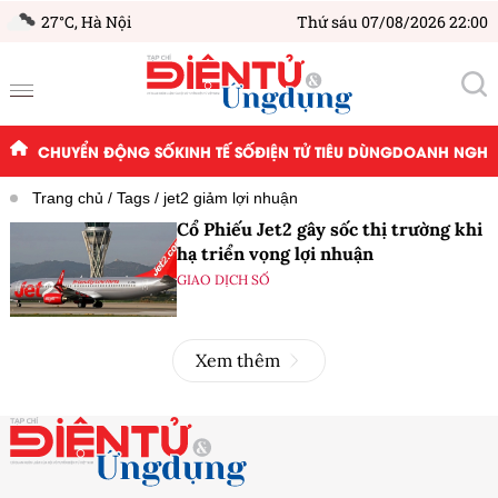
27°C,
Hà Nội
Thứ sáu 07/08/2026 22:00
CHUYỂN ĐỘNG SỐ
KINH TẾ SỐ
ĐIỆN TỬ TIÊU DÙNG
DOANH NGHIỆ
Trang chủ
Tags
jet2 giảm lợi nhuận
Cổ Phiếu Jet2 gây sốc thị trường khi
hạ triển vọng lợi nhuận
GIAO DỊCH SỐ
Xem thêm