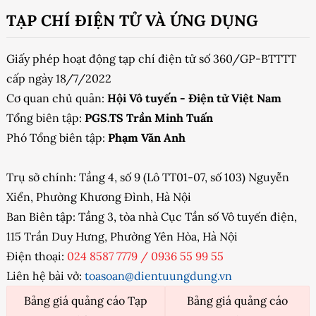
TẠP CHÍ ĐIỆN TỬ VÀ ỨNG DỤNG
Giấy phép hoạt động tạp chí điện tử số 360/GP-BTTTT
cấp ngày 18/7/2022
Cơ quan chủ quản:
Hội Vô tuyến - Điện tử Việt Nam
Tổng biên tập:
PGS.TS Trần Minh Tuấn
Phó Tổng biên tập:
Phạm Văn Anh
Trụ sở chính: Tầng 4, số 9 (Lô TT01-07, số 103) Nguyễn
Xiển, Phường Khương Đình, Hà Nội
Ban Biên tập: Tầng 3, tòa nhà Cục Tần số Vô tuyến điện,
115 Trần Duy Hưng, Phường Yên Hòa, Hà Nội
Điện thoại:
024 8587 7779
/
0936 55 99 55
Liên hệ bài vở:
toasoan@dientuungdung.vn
Bảng giá quảng cáo Tạp
Bảng giá quảng cáo