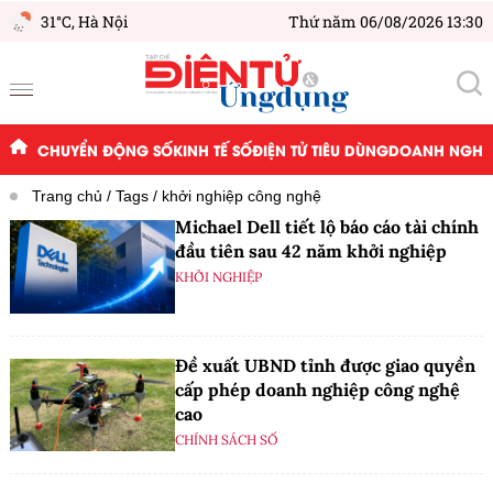
31°C,
Hà Nội
Thứ năm 06/08/2026 13:30
CHUYỂN ĐỘNG SỐ
KINH TẾ SỐ
ĐIỆN TỬ TIÊU DÙNG
DOANH NGHIỆ
Trang chủ
Tags
khởi nghiệp công nghệ
Michael Dell tiết lộ báo cáo tài chính
đầu tiên sau 42 năm khởi nghiệp
KHỞI NGHIỆP
Đề xuất UBND tỉnh được giao quyền
cấp phép doanh nghiệp công nghệ
cao
CHÍNH SÁCH SỐ