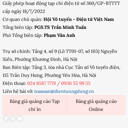
Giấy phép hoạt động tạp chí điện tử số 360/GP-BTTTT
cấp ngày 18/7/2022
Cơ quan chủ quản:
Hội Vô tuyến - Điện tử Việt Nam
Tổng biên tập:
PGS.TS Trần Minh Tuấn
Phó Tổng biên tập:
Phạm Văn Anh
Trụ sở chính: Tầng 4, số 9 (Lô TT01-07, số 103) Nguyễn
Xiển, Phường Khương Đình, Hà Nội
Ban Biên tập: Tầng 3, tòa nhà Cục Tần số Vô tuyến điện,
115 Trần Duy Hưng, Phường Yên Hòa, Hà Nội
Điện thoại:
024 8587 7779
/
0936 55 99 55
Liên hệ bài vở:
toasoan@dientuungdung.vn
Bảng giá quảng cáo Tạp
Bảng giá quảng cáo
chí In
Online