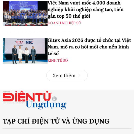
Việt Nam vượt mốc 4.000 doanh
nghiệp khởi nghiệp sáng tạo, tiến
gần top 50 thế giới
DOANH NGHIỆP SỐ
Gitex Asia 2026 được tổ chức tại Việt
Nam, mở ra cơ hội mới cho nền kinh
tế số
KINH TẾ SỐ
Xem thêm
TẠP CHÍ ĐIỆN TỬ VÀ ỨNG DỤNG