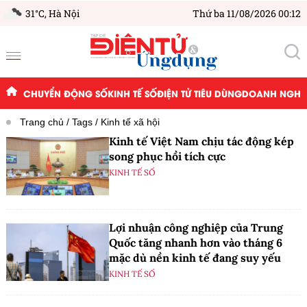
31°C,
Hà Nội
Thứ ba 11/08/2026 00:12
CHUYỂN ĐỘNG SỐ
KINH TẾ SỐ
ĐIỆN TỬ TIÊU DÙNG
DOANH NGHIỆ
Trang chủ
Tags
Kinh tế xã hội
Kinh tế Việt Nam chịu tác động kép
song phục hồi tích cực
KINH TẾ SỐ
Lợi nhuận công nghiệp của Trung
Quốc tăng nhanh hơn vào tháng 6
mặc dù nền kinh tế đang suy yếu
KINH TẾ SỐ